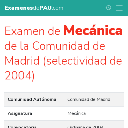
Examenes
de
PAU
.com
history
Mecánica
Examen de
de la Comunidad de
Madrid (selectividad de
2004)
Comunidad Autónoma
Comunidad de Madrid
Asignatura
Mecánica
Convocatoria
Ordinaria de 2004