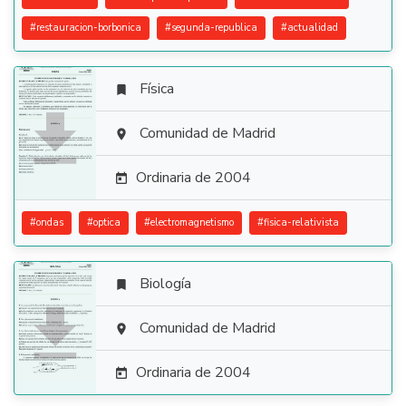
#
restauracion-borbonica
#
segunda-republica
#
actualidad
Física


Comunidad de Madrid

Ordinaria de 2004

#
ondas
#
optica
#
electromagnetismo
#
fisica-relativista
Biología


Comunidad de Madrid

Ordinaria de 2004
