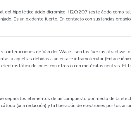
l del hipotético ácido dicrómico, H2Cr2O7 (este ácido como tal
anjado. Es un oxidante fuerte. En contacto con sustancias orgáni
ls o interacciones de Van der Waals, son las fuerzas atractivas 
ntas a aquellas debidas a un enlace intramolecular (Enlace iónic
ón electrostática de iones con otros o con moléculas neutras. El t
 que separa los elementos de un compuesto por medio de la electri
cátodo (una reducción) y la liberación de electrones por los anio