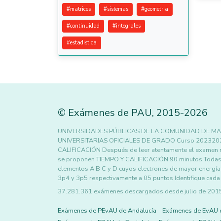
#
matrices
#
sistemas
#
geometria
#
continuidad
#
integrales
#
estadistica
©
Exámenes de PAU
,
2015
-2026
UNIVERSIDADES PÚBLICAS DE LA COMUNIDAD DE MA
UNIVERSITARIAS OFICIALES DE GRADO Curso 202320
CALIFICACIÓN Después de leer atentamente el examen res
se proponen TIEMPO Y CALIFICACIÓN 90 minutos Todas l
elementos A B C y D cuyos electrones de mayor energía
3p4 y 3p5 respectivamente a 05 puntos Identifique cada
37.281.361 exámenes descargados desde julio de 2015 h
Exámenes de PEvAU de Andalucía
Exámenes de EvAU 