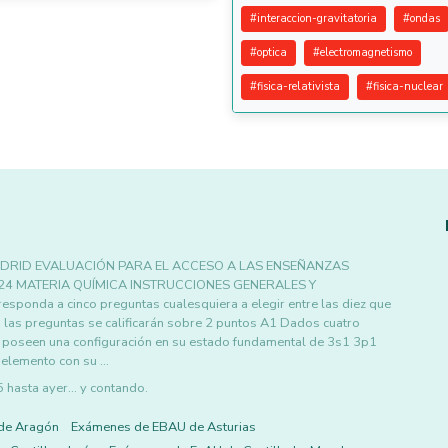
#
interaccion-gravitatoria
#
ondas
#
optica
#
electromagnetismo
#
fisica-relativista
#
fisica-nuclear
DRID EVALUACIÓN PARA EL ACCESO A LAS ENSEÑANZAS
24 MATERIA QUÍMICA INSTRUCCIONES GENERALES Y
ponda a cinco preguntas cualesquiera a elegir entre las diez que
as preguntas se calificarán sobre 2 puntos A1 Dados cuatro
 poseen una configuración en su estado fundamental de 3s1 3p1
 elemento con su …
asta ayer... y contando.
de Aragón
Exámenes de EBAU de Asturias