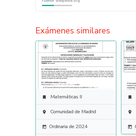
Fuente:
wikipedia.org
Exámenes similares
Matemáticas II


Comunidad de Madrid


Ordinaria de 2024

