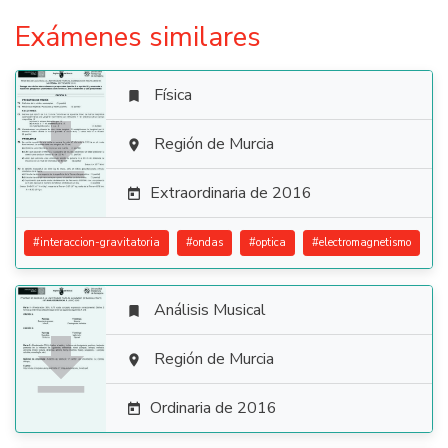
Exámenes similares
Física


Región de Murcia

Extraordinaria de 2016

#
interaccion-gravitatoria
#
ondas
#
optica
#
electromagnetismo
Análisis Musical


Región de Murcia

Ordinaria de 2016
