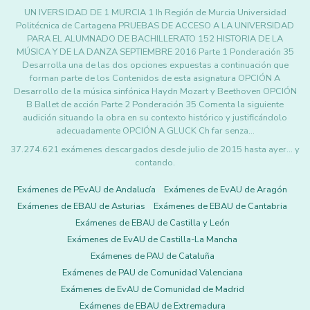
UN IVERS IDAD DE 1 MURCIA 1 Ih Región de Murcia Universidad
Politécnica de Cartagena PRUEBAS DE ACCESO A LA UNIVERSIDAD
PARA EL ALUMNADO DE BACHILLERATO 152 HISTORIA DE LA
MÚSICA Y DE LA DANZA SEPTIEMBRE 2016 Parte 1 Ponderación 35
Desarrolla una de las dos opciones expuestas a continuación que
forman parte de los Contenidos de esta asignatura OPCIÓN A
Desarrollo de la música sinfónica Haydn Mozart y Beethoven OPCIÓN
B Ballet de acción Parte 2 Ponderación 35 Comenta la siguiente
audición situando la obra en su contexto histórico y justificándolo
adecuadamente OPCIÓN A GLUCK Ch far senza…
37.274.621 exámenes descargados desde julio de 2015 hasta ayer... y
contando.
Exámenes de PEvAU de Andalucía
Exámenes de EvAU de Aragón
Exámenes de EBAU de Asturias
Exámenes de EBAU de Cantabria
Exámenes de EBAU de Castilla y León
Exámenes de EvAU de Castilla-La Mancha
Exámenes de PAU de Cataluña
Exámenes de PAU de Comunidad Valenciana
Exámenes de EvAU de Comunidad de Madrid
Exámenes de EBAU de Extremadura