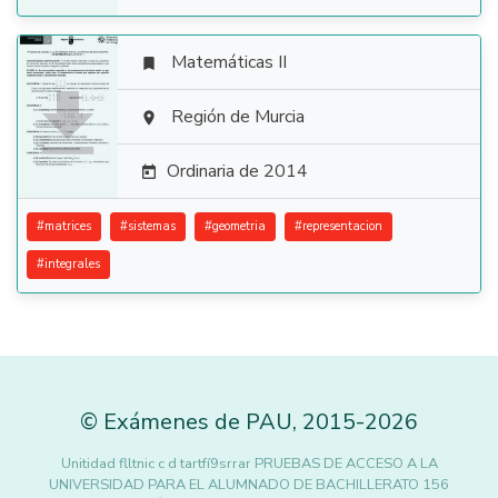
Matemáticas II


Región de Murcia

Ordinaria de 2014

#
matrices
#
sistemas
#
geometria
#
representacion
#
integrales
©
Exámenes de PAU
,
2015
-2026
Unitidad flltnic c d tartfí9srrar PRUEBAS DE ACCESO A LA
UNIVERSIDAD PARA EL ALUMNADO DE BACHILLERATO 156