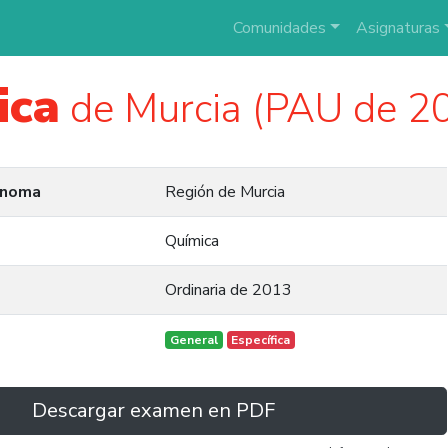
Comunidades
Asignaturas
ica
de Murcia (PAU de 2
ónoma
Región de Murcia
Química
Ordinaria de 2013
General
Específica
Descargar examen en PDF