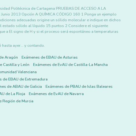
rsidad Politécnica de Cartagena PRUEBAS DE ACCESO A LA
nio 2013 Opción A QUÍMICA CÓDIGO 160 1 Ponga un ejemplo
ondiciones adecuadas origine un sólido molecular e indique en dichos
l estado sólido al líquido 15 puntos 2 Considere el siguiente
ue a El signo de H y si el proceso será espontáneo a temperaturas
asta ayer... y contando.
de Aragón
Exámenes de EBAU de Asturias
 Castilla y León
Exámenes de EvAU de Castilla-La Mancha
omunidad Valenciana
s de EBAU de Extremadura
es de ABAU de Galicia
Exámenes de PBAU de Islas Baleares
U de La Rioja
Exámenes de EvAU de Navarra
 Región de Murcia