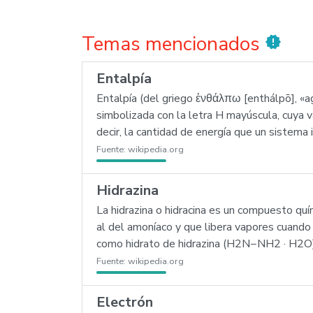
Temas mencionados
new_releases
Entalpía
Entalpía (del griego ἐνθάλπω [enthálpō], «ag
simbolizada con la letra H mayúscula, cuya 
decir, la cantidad de energía que un sistema
Fuente:
wikipedia.org
Hidrazina
La hidrazina o hidracina es un compuesto quí
al del amoníaco y que libera vapores cuando
como hidrato de hidrazina (H2N−NH2 · H2O)
Fuente:
wikipedia.org
Electrón