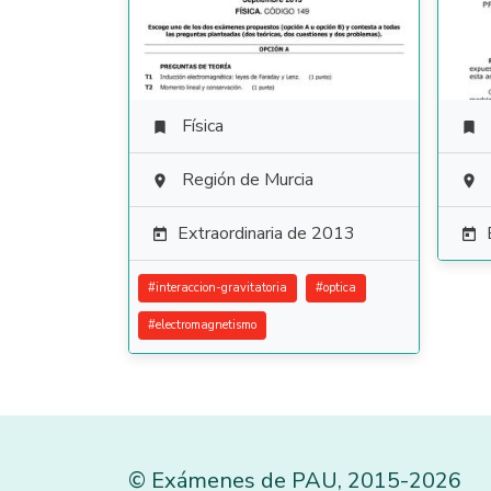
Física


Región de Murcia


Extraordinaria de 2013


#
interaccion-gravitatoria
#
optica
#
electromagnetismo
©
Exámenes de PAU
,
2015
-2026