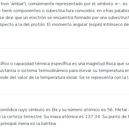
ektron 'ámbar'), comúnmente representado por el símbolo: e−, es 
no tiene componentes o subestructura conocidos, en otras palab
s se dice que un electrón se encuentra formado por una subestruc
cto a la del protón. El momento angular (espín) intrínseco del
ecífico o capacidad térmica específica es una magnitud física que 
sustancia o sistema termodinámico para elevar su temperatura en 
ende del valor de la temperatura inicial. Se le representa con la l
 periódica cuyo símbolo es Ba y su número atómico es 56. Metal a
a corteza terrestre. Su masa atómica es 137,34. Su punto de fu
principal mena es la baritina.