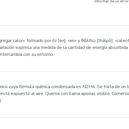
Informar de un error
regar calor»; formado por ἐν [en], «en» y θάλπω [thálpō], «cale
variación expresa una medida de la cantidad de energía absorbida
 intercambia con su entorno.
mico cuya fórmula química condensada es N2H4. Se trata de un líq
 está expuesto al aire. Quema con llama apenas visible. Comerci
.