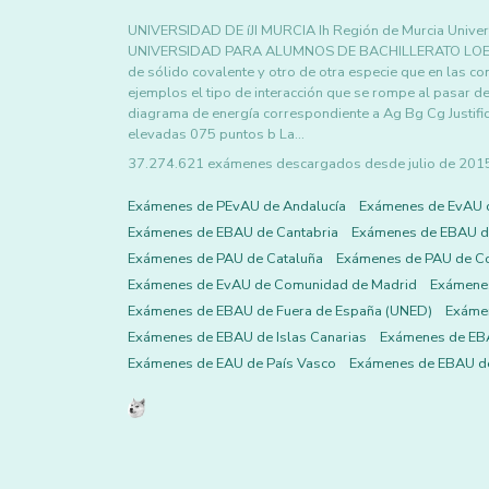
UNIVERSIDAD DE íJI MURCIA Ih Región de Murcia Unive
UNIVERSIDAD PARA ALUMNOS DE BACHILLERATO LOE Ju
de sólido covalente y otro de otra especie que en las c
ejemplos el tipo de interacción que se rompe al pasar de
diagrama de energía correspondiente a Ag Bg Cg Justifiq
elevadas 075 puntos b La…
37.274.621 exámenes descargados desde julio de 2015 h
Exámenes de PEvAU de Andalucía
Exámenes de EvAU 
Exámenes de EBAU de Cantabria
Exámenes de EBAU de
Exámenes de PAU de Cataluña
Exámenes de PAU de C
Exámenes de EvAU de Comunidad de Madrid
Exámene
Exámenes de EBAU de Fuera de España (UNED)
Exámen
Exámenes de EBAU de Islas Canarias
Exámenes de EBA
Exámenes de EAU de País Vasco
Exámenes de EBAU de