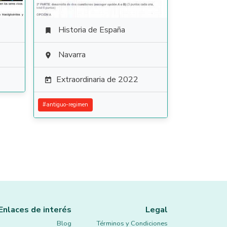
Historia de España

Navarra

Extraordinaria de 2022

#
antiguo-regimen
Enlaces de interés
Legal
Blog
Términos y Condiciones