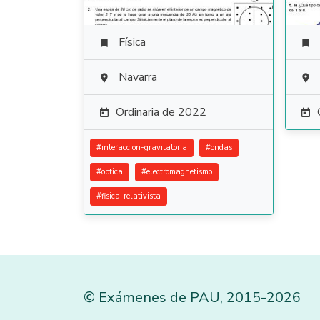
Física


Navarra


Ordinaria de 2022


#
interaccion-gravitatoria
#
ondas
#
optica
#
electromagnetismo
#
fisica-relativista
©
Exámenes de PAU
,
2015
-2026