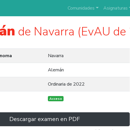
Comunidades
Asignaturas
án
de Navarra (EvAU de
ónoma
Navarra
Alemán
Ordinaria de 2022
Acceso
Descargar examen en PDF