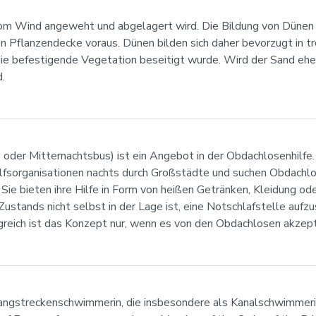
 vom Wind angeweht und abgelagert wird. Die Bildung von Dünen
 Pflanzendecke voraus. Dünen bilden sich daher bevorzugt in tr
die befestigende Vegetation beseitigt wurde. Wird der Sand ehe
.
 oder Mitternachtsbus) ist ein Angebot in der Obdachlosenhilf
ilfsorganisationen nachts durch Großstädte und suchen Obdachlo
Sie bieten ihre Hilfe in Form von heißen Getränken, Kleidung o
 Zustands nicht selbst in der Lage ist, eine Notschlafstelle auf
reich ist das Konzept nur, wenn es von den Obdachlosen akzepti
e Langstreckenschwimmerin, die insbesondere als Kanalschwimmer