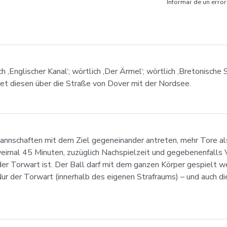
Informar de un error
 ‚Englischer Kanal‘; wörtlich ‚Der Ärmel‘; wörtlich ‚Bretonische Se
det diesen über die Straße von Dover mit der Nordsee.
 Mannschaften mit dem Ziel gegeneinander antreten, mehr Tore al
weimal 45 Minuten, zuzüglich Nachspielzeit und gegebenenfalls 
r der Torwart ist. Der Ball darf mit dem ganzen Körper gespiel
r der Torwart (innerhalb des eigenen Strafraums) – und auch die