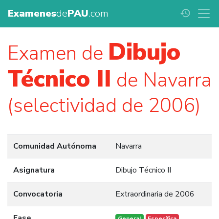
Examenes
de
PAU
.com
history
Dibujo
Examen de
Técnico II
de Navarra
(selectividad de 2006)
Comunidad Autónoma
Navarra
Asignatura
Dibujo Técnico II
Convocatoria
Extraordinaria de 2006
Fase
General
Específica