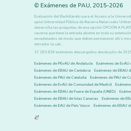
©
Exámenes de PAU
,
2015
-2026
Evaluación del Bachillerato para el Acceso a la Uni
upna Untverstdad Pública da Navarra Nalarroako Unlberts
desarrolla las preguntas de esa opción OPCIÓN A PLA
caverna que tiene la entrada abierta en toda su extensión 
encadenados de modo que deben permanecer allí y mirar 
derredor la cab…
37.283.839 exámenes descargados desde julio de 2015 h
Exámenes de PEvAU de Andalucía
Exámenes de EvAU 
Exámenes de EBAU de Cantabria
Exámenes de EBAU de
Exámenes de PAU de Cataluña
Exámenes de PAU de C
Exámenes de EvAU de Comunidad de Madrid
Exámene
Exámenes de EBAU de Fuera de España (UNED)
Exámen
Exámenes de EBAU de Islas Canarias
Exámenes de EBA
Exámenes de EAU de País Vasco
Exámenes de EBAU de