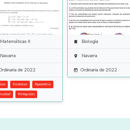
Matemáticas II
Biología

Navarra
Navarra

Ordinaria de 2022
Ordinaria de 2022

ices
#
sistemas
#
geometria
inuidad
#
integrales