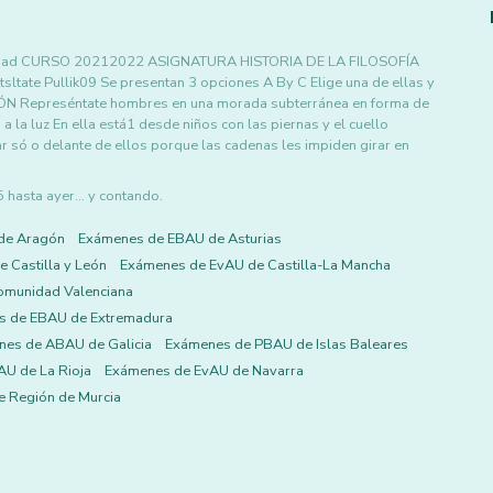
versidad CURSO 20212022 ASIGNATURA HISTORIA DE LA FILOSOFÍA
ltate Pullik09 Se presentan 3 opciones A By C Elige una de ellas y
TÓN Represéntate hombres en una morada subterránea en forma de
a la luz En ella está1 desde niños con las piernas y el cuello
só o delante de ellos porque las cadenas les impiden girar en
asta ayer... y contando.
de Aragón
Exámenes de EBAU de Asturias
 Castilla y León
Exámenes de EvAU de Castilla-La Mancha
omunidad Valenciana
s de EBAU de Extremadura
es de ABAU de Galicia
Exámenes de PBAU de Islas Baleares
U de La Rioja
Exámenes de EvAU de Navarra
 Región de Murcia