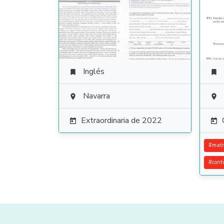
Inglés


Navarra


Extraordinaria de 2022


#
matr
#
cont