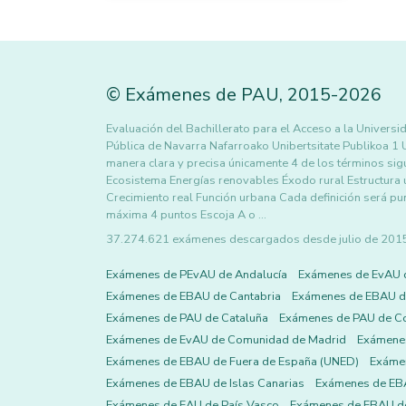
©
Exámenes de PAU
,
2015
-2026
Evaluación del Bachillerato para el Acceso a la Un
Pública de Navarra Nafarroako Unibertsitate Publikoa
manera clara y precisa únicamente 4 de los términos sig
Ecosistema Energías renovables Éxodo rural Estructura
Crecimiento real Función urbana Cada definición será
máxima 4 puntos Escoja A o …
37.274.621 exámenes descargados desde julio de 2015 h
Exámenes de PEvAU de Andalucía
Exámenes de EvAU 
Exámenes de EBAU de Cantabria
Exámenes de EBAU de
Exámenes de PAU de Cataluña
Exámenes de PAU de C
Exámenes de EvAU de Comunidad de Madrid
Exámene
Exámenes de EBAU de Fuera de España (UNED)
Exámen
Exámenes de EBAU de Islas Canarias
Exámenes de EBA
Exámenes de EAU de País Vasco
Exámenes de EBAU de