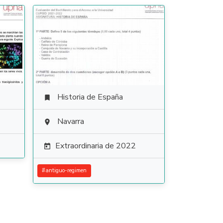
Historia de España

Navarra

Extraordinaria de 2022

#
antiguo-regimen