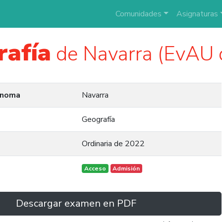
Comunidades
Asignaturas
rafía
de Navarra (EvAU 
ónoma
Navarra
Geografía
Ordinaria de 2022
Acceso
Admisión
Descargar examen en PDF