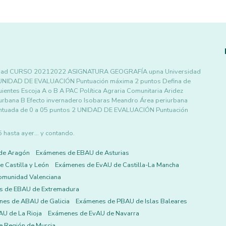
iversidad CURSO 20212022 ASIGNATURA GEOGRAFÍA upna Universidad
 1 UNIDAD DE EVALUACIÓN Puntuación máxima 2 puntos Defina de
uientes Escoja A o B A PAC Política Agraria Comunitaria Aridez
 urbana B Efecto invernadero Isobaras Meandro Área periurbana
 puntuada de 0 a 05 puntos 2 UNIDAD DE EVALUACIÓN Puntuación
asta ayer... y contando.
de Aragón
Exámenes de EBAU de Asturias
 Castilla y León
Exámenes de EvAU de Castilla-La Mancha
omunidad Valenciana
s de EBAU de Extremadura
es de ABAU de Galicia
Exámenes de PBAU de Islas Baleares
U de La Rioja
Exámenes de EvAU de Navarra
 Región de Murcia