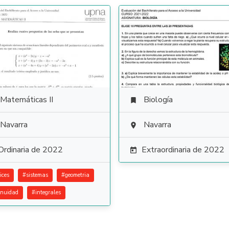
Matemáticas II
Biología

Navarra
Navarra

Ordinaria de 2022
Extraordinaria de 2022

ices
#
sistemas
#
geometria
inuidad
#
integrales