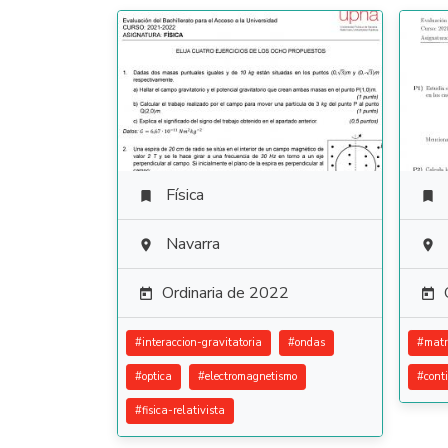
Física


Navarra


Ordinaria de 2022


#
interaccion-gravitatoria
#
ondas
#
matr
#
optica
#
electromagnetismo
#
cont
#
fisica-relativista