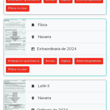
#
fisica-nuclear
Física


Navarra

Extraordinaria de 2024

#
interaccion-gravitatoria
#
ondas
#
optica
#
electromagnetismo
#
fisica-nuclear
Latín II


Navarra
