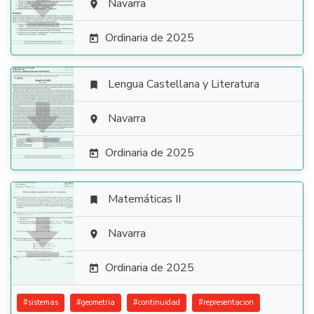

Navarra

Ordinaria de 2025

Lengua Castellana y Literatura


Navarra

Ordinaria de 2025

Matemáticas II


Navarra

Ordinaria de 2025

#
sistemas
#
geometria
#
continuidad
#
representacion