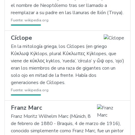
el nombre de Neoptólemo tras ser llamado a
reemplazar a su padre en las llanuras de Ilión (Troya).
Fuente:
wikipedia.org
Cíclope
En la mitología griega, los Cíclopes (en griego
Κύκλωψ Kýklops, plural Κύκλωπες Kýklopes, que
viene de κύκλος kyklos, ‘rueda’, ‘círculo’ y ὤψ ops, ‘ojo’)
eran los miembros de una raza de gigantes con un
solo ojo en mitad de la frente. Había dos
generaciones de Cíclopes.
Fuente:
wikipedia.org
Franz Marc
Franz Moritz Wilhelm Marc (Múnich, 8
de febrero de 1880 - Braquis, 4 de marzo de 1916),
conocido simplemente como Franz Marc, fue un pintor