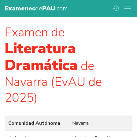
Examenes
de
PAU
.com
history
Examen de
Literatura
Dramática
de
Navarra (EvAU de
2025)
Comunidad Autónoma
Navarra