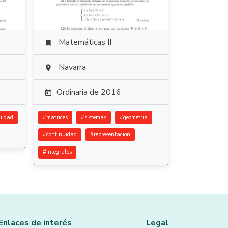
Matemáticas II

Navarra

Ordinaria de 2016

uidad
#
matrices
#
sistemas
#
geometria
#
continuidad
#
representacion
#
integrales
Enlaces de interés
Legal