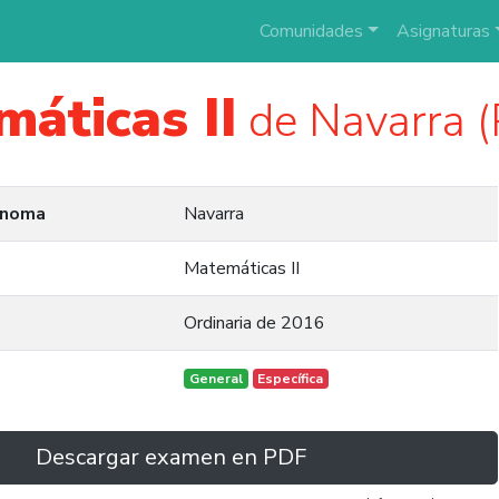
Comunidades
Asignaturas
áticas II
de Navarra 
ónoma
Navarra
Matemáticas II
Ordinaria de 2016
General
Específica
Descargar examen en PDF