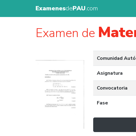
Examenes
de
PAU
.com
Matem
Examen de
Comunidad Aut
Asignatura
Convocatoria
Fase