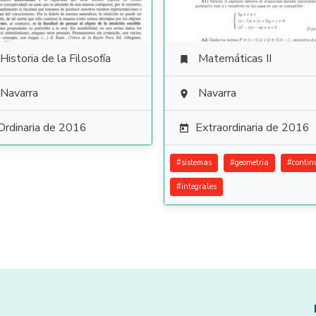
Historia de la Filosofía
Matemáticas II

Navarra
Navarra

Ordinaria de 2016
Extraordinaria de 2016

#
sistemas
#
geometria
#
contin
#
integrales