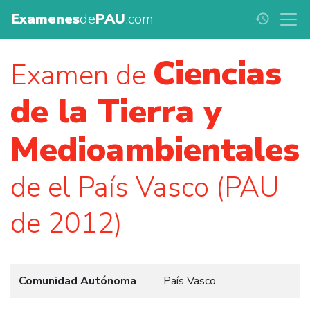
Examenes
de
PAU
.com
history
Ciencias
Examen de
de la Tierra y
Medioambientales
de el País Vasco (PAU
de 2012)
Comunidad Autónoma
País Vasco