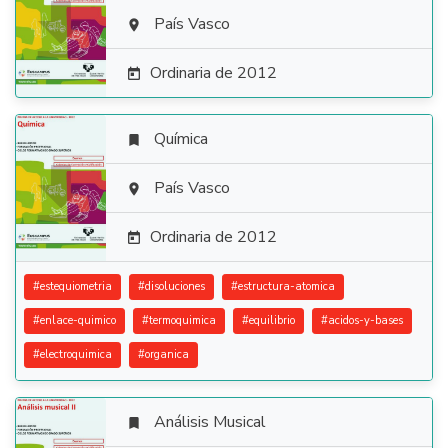

País Vasco

Ordinaria de 2012

Química


País Vasco

Ordinaria de 2012

#
estequiometria
#
disoluciones
#
estructura-atomica
#
enlace-quimico
#
termoquimica
#
equilibrio
#
acidos-y-bases
#
electroquimica
#
organica
Análisis Musical
