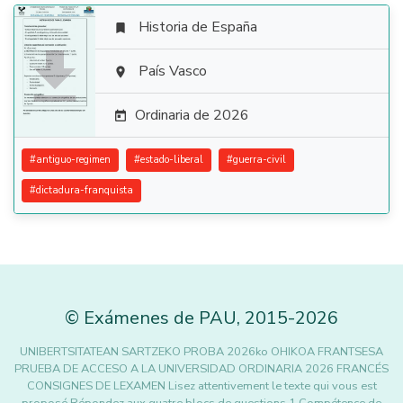
Historia de España


País Vasco

Ordinaria de 2026

#
antiguo-regimen
#
estado-liberal
#
guerra-civil
#
dictadura-franquista
©
Exámenes de PAU
,
2015
-2026
UNIBERTSITATEAN SARTZEKO PROBA 2026ko OHIKOA FRANTSESA
PRUEBA DE ACCESO A LA UNIVERSIDAD ORDINARIA 2026 FRANCÉS
CONSIGNES DE LEXAMEN Lisez attentivement le texte qui vous est