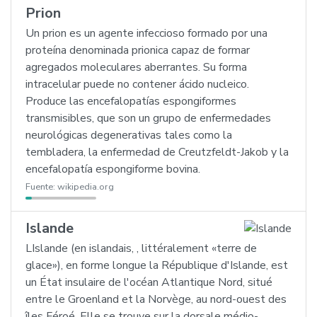
Prion
Un prion es un agente infeccioso formado por una
proteína denominada prionica capaz de formar
agregados moleculares aberrantes. Su forma
intracelular puede no contener ácido nucleico.
Produce las encefalopatías espongiformes
transmisibles, que son un grupo de enfermedades
neurológicas degenerativas tales como la
tembladera, la enfermedad de Creutzfeldt-Jakob y la
encefalopatía espongiforme bovina.
Fuente:
wikipedia.org
Islande
LIslande (en islandais, , littéralement «terre de
glace»), en forme longue la République d'Islande, est
un État insulaire de l'océan Atlantique Nord, situé
entre le Groenland et la Norvège, au nord-ouest des
îles Féroé. Elle se trouve sur la dorsale médio-