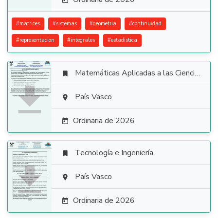

#
matrices
#
sistemas
#
geometria
#
continuidad
#
representacion
#
integrales
#
estadistica
Matemáticas Aplicadas a las Ciencias Sociales


País Vasco

Ordinaria de 2026

Tecnología e Ingeniería


País Vasco

Ordinaria de 2026
