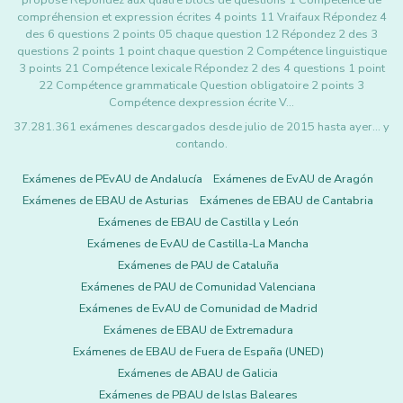
proposé Répondez aux quatre blocs de questions 1 Compétence de
compréhension et expression écrites 4 points 11 Vraifaux Répondez 4
des 6 questions 2 points 05 chaque question 12 Répondez 2 des 3
questions 2 points 1 point chaque question 2 Compétence linguistique
3 points 21 Compétence lexicale Répondez 2 des 4 questions 1 point
22 Compétence grammaticale Question obligatoire 2 points 3
Compétence dexpression écrite V…
37.281.361 exámenes descargados desde julio de 2015 hasta ayer... y
contando.
Exámenes de PEvAU de Andalucía
Exámenes de EvAU de Aragón
Exámenes de EBAU de Asturias
Exámenes de EBAU de Cantabria
Exámenes de EBAU de Castilla y León
Exámenes de EvAU de Castilla-La Mancha
Exámenes de PAU de Cataluña
Exámenes de PAU de Comunidad Valenciana
Exámenes de EvAU de Comunidad de Madrid
Exámenes de EBAU de Extremadura
Exámenes de EBAU de Fuera de España (UNED)
Exámenes de ABAU de Galicia
Exámenes de PBAU de Islas Baleares