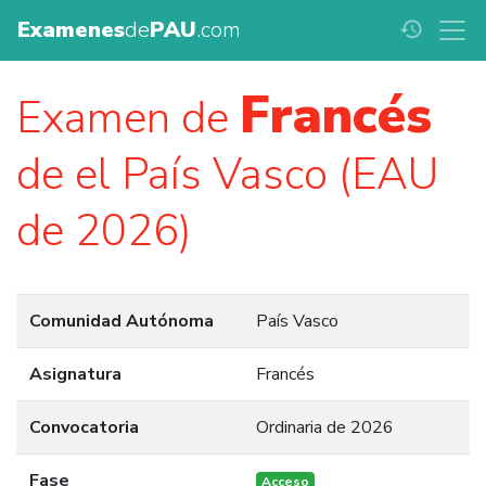
Examenes
de
PAU
.com
history
Francés
Examen de
de el País Vasco (EAU
de 2026)
Comunidad Autónoma
País Vasco
Asignatura
Francés
Convocatoria
Ordinaria de 2026
Fase
Acceso