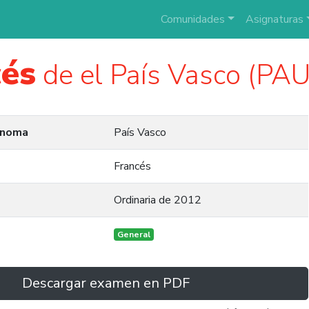
Comunidades
Asignaturas
cés
de el País Vasco (PA
ónoma
País Vasco
Francés
Ordinaria de 2012
General
Descargar examen en PDF