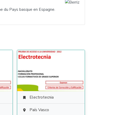
me du Pays basque en Espagne.
Electrotecnia

País Vasco
