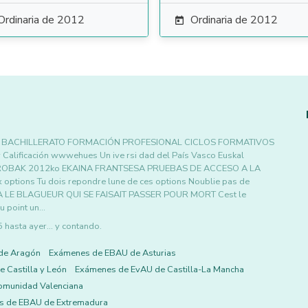
Ordinaria de 2012
Ordinaria de 2012

és BACHILLERATO FORMACIÓN PROFESIONAL CICLOS FORMATIVOS
alificación wwwehues Un ive rsi dad del País Vasco Euskal
O PROBAK 2012ko EKAINA FRANTSESA PRUEBAS DE ACCESO A LA
tions Tu dois repondre lune de ces options Noublie pas de
ON A LE BLAGUEUR QUI SE FAISAIT PASSER POUR MORT Cest le
u point un…
asta ayer... y contando.
de Aragón
Exámenes de EBAU de Asturias
 Castilla y León
Exámenes de EvAU de Castilla-La Mancha
omunidad Valenciana
s de EBAU de Extremadura