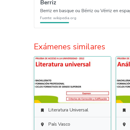
Berriz
Berriz en basque ou Bérriz ou Vérriz en e
Fuente:
wikipedia.org
Exámenes similares
Literatura Universal


País Vasco

