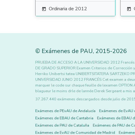
Ordinaria de 2012


©
Exámenes de PAU
,
2015
-2026
PRUEBA DE ACCESO A LA UNIVERSIDAD 2012 Franc
DE GRADO SUPERIOR Examen Criterios de Corrección y C
Herriko Unibertsi tatea UNIBERTSITATERA SARTZEK
UNIVERSIDAD JUNIO 2012 FRANCÉS Cet examen a deux op
marquer le code sur chaque feuille de lexamen OPTI
blagueur le moins drle de lannée Derek Sergeant a mis a
37.267.440 exámenes descargados desde julio de 2015 h
Exámenes de PEvAU de Andalucía
Exámenes de EvAU 
Exámenes de EBAU de Cantabria
Exámenes de EBAU de
Exámenes de PAU de Cataluña
Exámenes de PAU de C
Exámenes de EvAU de Comunidad de Madrid
Exámene