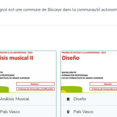
spagnol est une commune de Biscaye dans la communauté autono
Análisis Musical
Diseño

País Vasco
País Vasco
