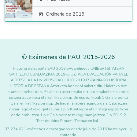

Ordinaria de 2019

©
Exámenes de PAU
,
2015
-2026
Historia de España EAU 2019 wwwehueus UNIBERTSITATERA
SARTZEKO EBALUAZIOA 2019ko UZTAILA EVALUACIÓN PARA EL
ACCESO A LA UNIVERSIDAD JULIO 2019 ESPAINIAKO HISTORIA
HISTORIA DE ESPAÑA Azterketa honek bi aukera ditu Haietako bati
erantzun behar duzu Ez ahaztu azterketako orrialde bakoitzean kodea
jartzea Zuzenketa eta kalifikazioirizpide espezifikoak 1 Gaia 5 puntu
Gaiaren kalifikazioa irizpide hauen arabera egingo da a Galdetzen
denari egokitzeko gaitasuna 1 p b Kontzeptu eta hiztegi espezifikoa
ondo erabiltzea 1 p c Gaia bere testuinguruan jartzea 3 p 2019 2
Testuiruzkina 5 puntu Testuaren kal…
37.274.621 exámenes descargados desde julio de 2015 hasta ayer... y
contando.