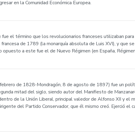
 ingresar en la Comunidad Económica Europea.
 fue el término que los revolucionarios franceses utilizaban par
n francesa de 1789 (la monarquía absoluta de Luis XVI), y que se
no opuesto a este fue el de Nuevo Régimen (en España, Régimen 
 febrero de 1828-Mondragón, 8 de agosto de 1897) fue un polític
segunda mitad del siglo, siendo autor del Manifiesto de Manzanare
tro de la Unión Liberal, principal valedor de Alfonso XII y el ma
irigente del Partido Conservador, que él mismo creó. Ejerció el 