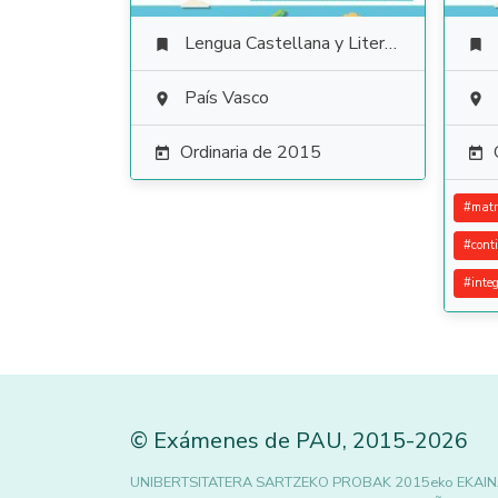
Lengua Castellana y Literatura


País Vasco


Ordinaria de 2015


#
matr
#
cont
#
inte
©
Exámenes de PAU
,
2015
-2026
UNIBERTSITATERA SARTZEKO PROBAK 2015eko EKAIN