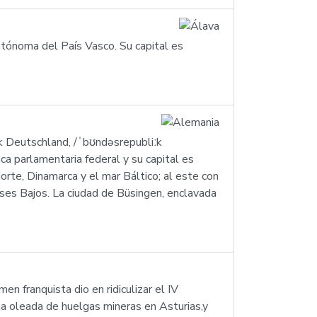
autónoma del País Vasco. Su capital es
k Deutschland, /ˈbʊndəsrepubliːk
a parlamentaria federal y su capital es
Norte, Dinamarca y el mar Báltico; al este con
aíses Bajos. La ciudad de Büsingen, enclavada
en franquista dio en ridiculizar el IV
na oleada de huelgas mineras en Asturias,y