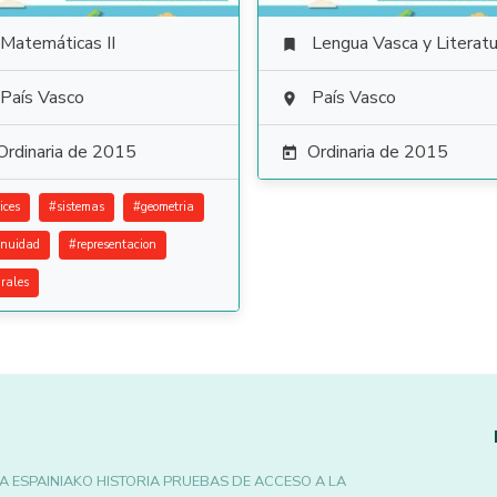
Matemáticas II
Lengua Vasca y Literatu

País Vasco
País Vasco

Ordinaria de 2015
Ordinaria de 2015

ices
#
sistemas
#
geometria
inuidad
#
representacion
grales
A ESPAINIAKO HISTORIA PRUEBAS DE ACCESO A LA