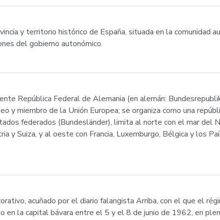
incia y territorio histórico de España, situada en la comunidad 
iones del gobierno autonómico.
mente República Federal de Alemania (en alemán: Bundesrepubli
eo y miembro de la Unión Europea; se organiza como una repúblic
estados federados (Bundesländer), limita al norte con el mar del 
tria y Suiza, y al oeste con Francia, Luxemburgo, Bélgica y los P
tivo, acuñado por el diario falangista Arriba, con el que el régim
en la capital bávara entre el 5 y el 8 de junio de 1962, en ple