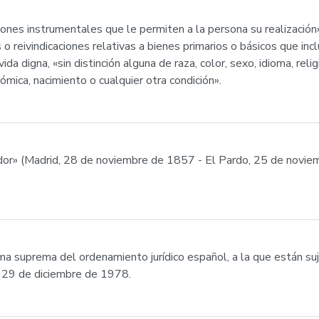
ones instrumentales que le permiten a la persona su realizació
s o reivindicaciones relativas a bienes primarios o básicos que in
da digna, «sin distinción alguna de raza, color, sexo, idioma, relig
nómica, nacimiento o cualquier otra condición».
ador» (Madrid, 28 de noviembre de 1857 - El Pardo, 25 de novie
a suprema del ordenamiento jurídico español, a la que están su
l 29 de diciembre de 1978.