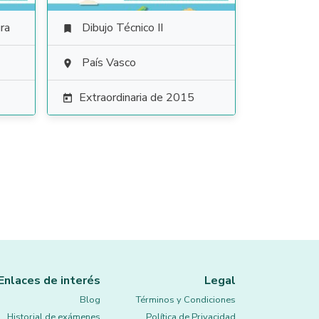
ra
Dibujo Técnico II

País Vasco

Extraordinaria de 2015

Enlaces de interés
Legal
Blog
Términos y Condiciones
Historial de exámenes
Política de Privacidad