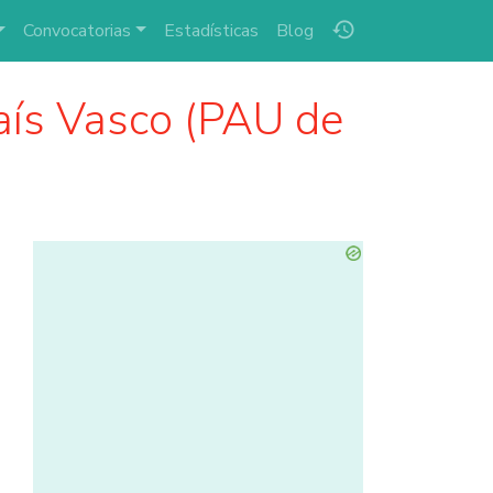
history
Convocatorias
Estadísticas
Blog
aís Vasco (PAU de