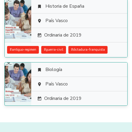
Historia de España


País Vasco

Ordinaria de 2019

#
antiguo-regimen
#
guerra-civil
#
dictadura-franquista
Biología


País Vasco

Ordinaria de 2019
