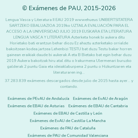
©
Exámenes de PAU
,
2015
-2026
Lengua Vasca y Literatura II EAU 2019 wwwehueus UNIBERTSITATERA
SARTZEKO EBALUAZIOA 2019ko UZTAILA EVALUACIÓN PARA EL
ACCESO A LA UNIVERSIDAD JULIO 2019 EUSKARA ETA LITERATURA
LENGUA VASCA Y LITERATURA Azterketa honek bi aukera ditu
Horietako bati erantzun behar diozu Ez ahaztu azterketako orrialde
bakoitzean kodea jartzea Lehenbizi TESTU bat duzu Testu bakar horren
gainean eraikiak daude bi aukerak A eta B Bietako bat egin behar duzu
2019 Aukera bakoitzak hiru atal ditu o Irakurmena Ulermenari buruzko
galderak 2 puntu Gaia eta ideiaklaburpena 2 puntu o Hizkuntzaren eta
literaturaren ing…
37.283.839 exámenes descargados desde julio de 2015 hasta ayer... y
contando.
Exámenes de PEvAU de Andalucía
Exámenes de EvAU de Aragón
Exámenes de EBAU de Asturias
Exámenes de EBAU de Cantabria
Exámenes de EBAU de Castilla y León
Exámenes de EvAU de Castilla-La Mancha
Exámenes de PAU de Cataluña
Exámenes de PAU de Comunidad Valenciana