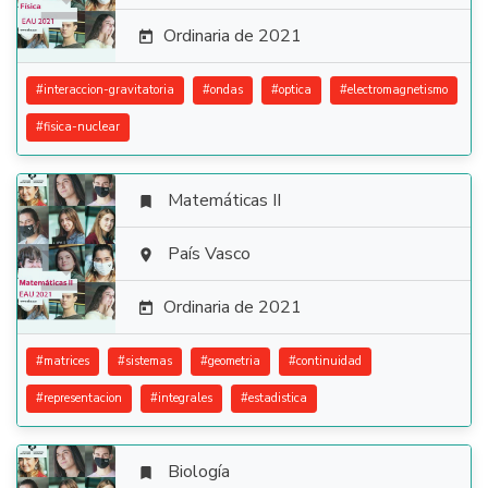
Ordinaria de 2021

#
interaccion-gravitatoria
#
ondas
#
optica
#
electromagnetismo
#
fisica-nuclear
Matemáticas II


País Vasco

Ordinaria de 2021

#
matrices
#
sistemas
#
geometria
#
continuidad
#
representacion
#
integrales
#
estadistica
Biología
