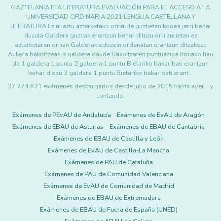
GAZTELANIA ETA LITERATURA EVALUACIÓN PARA EL ACCESO A LA
UNIVERSIDAD ORDINARIA 2021 LENGUA CASTELLANA Y
LITERATURA Ez ahaztu azterketako orrialde guztietan kodea jarri behar
duzula Galdera guztiak erantzun behar dituzu orri zurietan ez
azterketaren orrian Galderak edozein ordenatan erantzun ditzakezu
Aukera bakoitzean 9 galdera daude Bakoitzaren puntuazioa honako hau
da 1 galdera 1 puntu 2 galdera 1 puntu Bietariko bakar bati erantzun
behar diozu 3 galdera 1 puntu Bietariko bakar bati erant…
37.274.621 exámenes descargados desde julio de 2015 hasta ayer... y
contando.
Exámenes de PEvAU de Andalucía
Exámenes de EvAU de Aragón
Exámenes de EBAU de Asturias
Exámenes de EBAU de Cantabria
Exámenes de EBAU de Castilla y León
Exámenes de EvAU de Castilla-La Mancha
Exámenes de PAU de Cataluña
Exámenes de PAU de Comunidad Valenciana
Exámenes de EvAU de Comunidad de Madrid
Exámenes de EBAU de Extremadura
Exámenes de EBAU de Fuera de España (UNED)