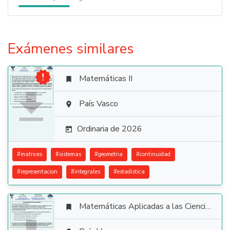
Exámenes similares

Matemáticas II


País Vasco

Ordinaria de 2026

#
matrices
#
sistemas
#
geometria
#
continuidad
#
representacion
#
integrales
#
estadistica
Matemáticas Aplicadas a las Ciencias Sociales
