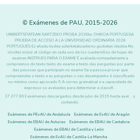
©
Exámenes de PAU
,
2015
-2026
UNIBERTSITATEAN SARTZEKO PROBA 2026ko OHIKOA PORTUGESA
PRUEBA DE ACCESO A LA UNIVERSIDAD ORDINARIA 2026
PORTUGUÉS Ez ahaztu kodea azterketakoaderno guztietan idaztea No
olvides incluir el código en cada uno de los cuadernillos de hojas de
examen INSTRUES PARA O EXAME É avaliada nomeadamente a
compreenso do texto texto do exame e texto das perguntas por parte
das pessoas que participam no exame Se a pessoa provar que
compreendeu o texto e as perguntas o seu desempenho é classificado
no mínimo como aprovado 5 A correo gramatical e a capacidade de
expresso so avaliadas para determinar a classifi…
37.277.803 exámenes descargados desde julio de 2015 hasta ayer... y
contando.
Exámenes de PEvAU de Andalucía
Exámenes de EvAU de Aragón
Exámenes de EBAU de Asturias
Exámenes de EBAU de Cantabria
Exámenes de EBAU de Castilla y León
Exámenes de EvAU de Castilla-La Mancha