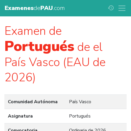
Examenes
de
PAU
.com
history
Examen de
Portugués
de el
País Vasco (EAU de
2026)
Comunidad Autónoma
País Vasco
Asignatura
Portugués
Convocatoria
Ordinaria de 2026