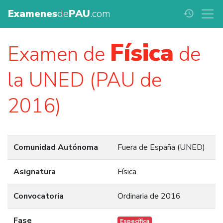
Examenes
de
PAU
.com
history
Física
Examen de
de
la UNED (PAU de
2016)
Comunidad Autónoma
Fuera de España (UNED)
Asignatura
Física
Convocatoria
Ordinaria de 2016
Fase
Específica