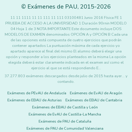
©
Exámenes de PAU
,
2015
-2026
11 11 1111 11 11 111 11 111 03100481 Junio 2016 Física FE 1
PRUEBA DE ACCESO A LA UNIVERSIDAD 1 Duración 90rnin MODELO
04 Hoja 1 de 3 NOTA IMPORTANTE Este documento incluye DOS
MODELOS DE EXAMEN denominados OPCIÓN A y OPCIÓN B Cada una
de las opciones está compuesta de cuatro ejercicios que podrán
contener apartados La puntuación máxima de cada ejercicio yo
apartado aparece al final del mismo El alumno deberá elegir una
opción y responder a los ejercicios planteados en la misma La opción
elegida deberá estar claramente indicada en el examen así como el
ejercicio al que se está respondiendo E…
37.277.803 exámenes descargados desde julio de 2015 hasta ayer... y
contando.
Exámenes de PEvAU de Andalucía
Exámenes de EvAU de Aragón
Exámenes de EBAU de Asturias
Exámenes de EBAU de Cantabria
Exámenes de EBAU de Castilla y León
Exámenes de EvAU de Castilla-La Mancha
Exámenes de PAU de Cataluña
Exámenes de PAU de Comunidad Valenciana