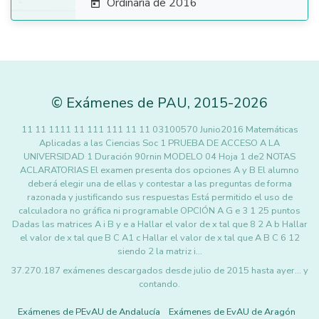
Ordinaria de 2016

©
Exámenes de PAU
,
2015
-2026
11 11 1111 11 111 111 11 11 03100570 Junio2016 Matemáticas
Aplicadas a las Ciencias Soc 1 PRUEBA DE ACCESO A LA
UNIVERSIDAD 1 Duración 90rnin MODELO 04 Hoja 1 de2 NOTAS
ACLARATORIAS El examen presenta dos opciones A y B El alumno
deberá elegir una de ellas y contestar a las preguntas de forma
razonada y justificando sus respuestas Está permitido el uso de
calculadora no gráfica ni programable OPCIÓN A G e 3 1 25 puntos
Dadas las matrices A i B y e a Hallar el valor de x tal que 8 2 A b Hallar
el valor de x tal que B C A1 c Hallar el valor de x tal que A B C 6 12
siendo 2 la matriz i…
37.270.187 exámenes descargados desde julio de 2015 hasta ayer... y
contando.
Exámenes de PEvAU de Andalucía
Exámenes de EvAU de Aragón