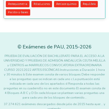
#
estequiometria
#
disoluciones
#
enlace-quimico
#
equilibrio
#
acidos-y-bases
©
Exámenes de PAU
,
2015
-2026
PRUEBA DE EVALUACIÓN DE BACHILLERATO PARA EL ACCESO A LA
UNIVERSIDAD Y PRUEBAS DE ADMISIÓN ANDALUCÍA CEUTA MELILLA
y CENTROS en MARRUECOS CONVOCATORIA EXTRAORDINARIA
CURSO 20212022 ARTES ESCÉNICAS Instrucciones a Duración 1 hora
y 30 minutos b Este examen consta de varios bloques Debe responder
a las preguntas que se indican en cada uno c La puntuación está
indicada en cada uno de los apartados d Responda a todas las
preguntas en su cuadernillo no en este documento El examen consta de
4 Bloques A B C y D En cada bloque se plantean varias preguntas una
para cada uno de los bloques de contenido…
37.274.621 exámenes descargados desde julio de 2015 hasta ayer... y
contando.