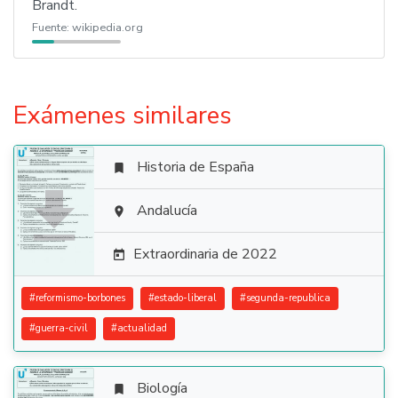
Brandt.
Fuente:
wikipedia.org
Exámenes similares
Historia de España


Andalucía

Extraordinaria de 2022

#
reformismo-borbones
#
estado-liberal
#
segunda-republica
#
guerra-civil
#
actualidad
Biología
