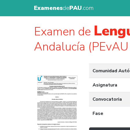
Examenes
de
PAU
.com
Lengu
Examen de
Andalucía (PEvAU
Comunidad Aut
Asignatura
Convocatoria
Fase