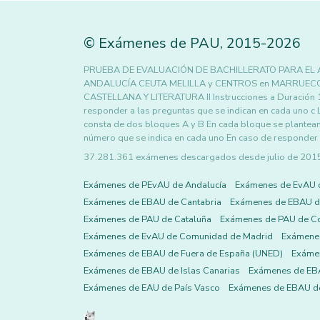
©
Exámenes de PAU
,
2015
-2026
PRUEBA DE EVALUACIÓN DE BACHILLERATO PARA EL 
ANDALUCÍA CEUTA MELILLA y CENTROS en MARRUE
CASTELLANA Y LITERATURA II Instrucciones a Duración 
responder a las preguntas que se indican en cada uno c 
consta de dos bloques A y B En cada bloque se plantean
número que se indica en cada uno En caso de responder
37.281.361 exámenes descargados desde julio de 2015 h
Exámenes de PEvAU de Andalucía
Exámenes de EvAU 
Exámenes de EBAU de Cantabria
Exámenes de EBAU de
Exámenes de PAU de Cataluña
Exámenes de PAU de C
Exámenes de EvAU de Comunidad de Madrid
Exámene
Exámenes de EBAU de Fuera de España (UNED)
Exámen
Exámenes de EBAU de Islas Canarias
Exámenes de EBA
Exámenes de EAU de País Vasco
Exámenes de EBAU de