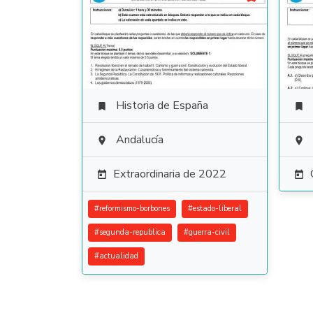
Historia de España


Andalucía


Extraordinaria de 2022


#
reformismo-borbones
#
estado-liberal
#
segunda-republica
#
guerra-civil
#
actualidad