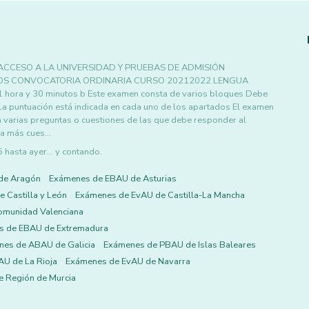
ACCESO A LA UNIVERSIDAD Y PRUEBAS DE ADMISIÓN
COS CONVOCATORIA ORDINARIA CURSO 20212022 LENGUA
1 hora y 30 minutos b Este examen consta de varios bloques Debe
La puntuación está indicada en cada uno de los apartados El examen
 varias preguntas o cuestiones de las que debe responder al
 a más cues…
asta ayer... y contando.
de Aragón
Exámenes de EBAU de Asturias
 Castilla y León
Exámenes de EvAU de Castilla-La Mancha
omunidad Valenciana
s de EBAU de Extremadura
es de ABAU de Galicia
Exámenes de PBAU de Islas Baleares
U de La Rioja
Exámenes de EvAU de Navarra
 Región de Murcia