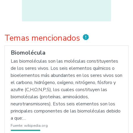
Temas mencionados
new_releases
Biomolécula
Las biomoléculas son las moléculas constituyentes
de los seres vivos. Los seis elementos químicos o
bioelementos más abundantes en los seres vivos son
el carbono, hidrógeno, oxígeno, nitrógeno, fósforo y
azufre (C,H,O,N,P,S), los cuales constituyen las
biomoléculas (proteínas, aminoácidos,
neurotransmisores). Estos seis elementos son los
principales componentes de las biomoléculas debido
a que:…
Fuente:
wikipedia.org