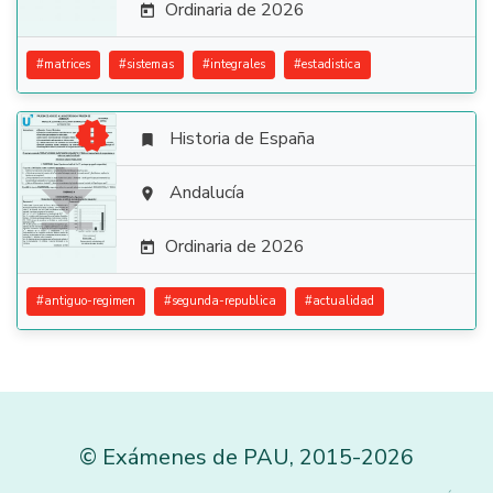
Ordinaria de 2026

#
matrices
#
sistemas
#
integrales
#
estadistica

Historia de España


Andalucía

Ordinaria de 2026

#
antiguo-regimen
#
segunda-republica
#
actualidad
©
Exámenes de PAU
,
2015
-2026