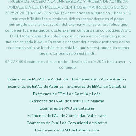
PRUEBA DE ACCESO A LA UNIVERSIDAD Y PRUEBA DE ADMISIÓN
ANDALUCÍA CEUTA MELILLA y CENTROS en MARRUECOS CURSO
20252026 CIENCIAS GENERALES Instrucciones a Duración 1 hora y 30
minutos b Todas las cuestiones deben responderse en el papel
entregado para la realización del examen y nunca en los folios que
contienen los enunciados c Este examen consta de cinco bloques A B C
D y E Debe responder solamente al número de cuestiones que se
indican en cada bloque En caso de responder a más cuestiones de las
requeridas solo se tendrán en cuenta las que se respondan en primer
lugar d La puntuación está indi…
37.277.803 exámenes descargados desde julio de 2015 hasta ayer... y
contando.
Exámenes de PEvAU de Andalucía
Exámenes de EvAU de Aragón
Exámenes de EBAU de Asturias
Exámenes de EBAU de Cantabria
Exámenes de EBAU de Castilla y León
Exámenes de EvAU de Castilla-La Mancha
Exámenes de PAU de Cataluña
Exámenes de PAU de Comunidad Valenciana
Exámenes de EvAU de Comunidad de Madrid
Exámenes de EBAU de Extremadura