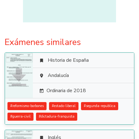
Exámenes similares
Historia de España


Andalucía

Ordinaria de 2018

#
reformismo-borbones
#
estado-liberal
#
segunda-republica
#
guerra-civil
#
dictadura-franquista
Inglés
