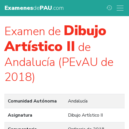
Examenes
de
PAU
.com
history
Dibujo
Examen de
Artístico II
de
Andalucía (PEvAU de
2018)
Comunidad Autónoma
Andalucía
Asignatura
Dibujo Artístico II