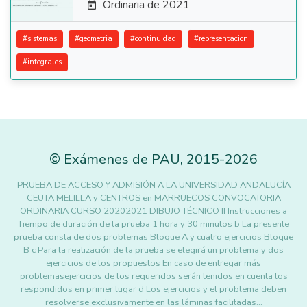
Ordinaria de 2021

#
sistemas
#
geometria
#
continuidad
#
representacion
#
integrales
©
Exámenes de PAU
,
2015
-2026
PRUEBA DE ACCESO Y ADMISIÓN A LA UNIVERSIDAD ANDALUCÍA
CEUTA MELILLA y CENTROS en MARRUECOS CONVOCATORIA
ORDINARIA CURSO 20202021 DIBUJO TÉCNICO II Instrucciones a
Tiempo de duración de la prueba 1 hora y 30 minutos b La presente
prueba consta de dos problemas Bloque A y cuatro ejercicios Bloque
B c Para la realización de la prueba se elegirá un problema y dos
ejercicios de los propuestos En caso de entregar más
problemasejercicios de los requeridos serán tenidos en cuenta los
respondidos en primer lugar d Los ejercicios y el problema deben
resolverse exclusivamente en las láminas facilitadas…