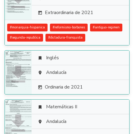

Extraordinaria de 2021

#
monarquia-hispanica
#
reformismo-borbones
#
antiguo-regimen
#
segunda-republica
#
dictadura-franquista
Inglés


Andalucía

Ordinaria de 2021

Matemáticas II


Andalucía
