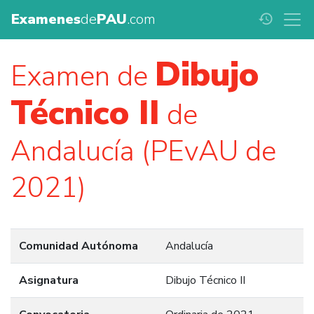
Examenes
de
PAU
.com
history
Dibujo
Examen de
Técnico II
de
Andalucía (PEvAU de
2021)
Comunidad Autónoma
Andalucía
Asignatura
Dibujo Técnico II