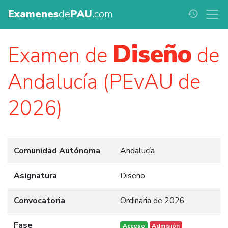
Examenes
de
PAU
.com
history
Diseño
Examen de
de
Andalucía (PEvAU de
2026)
Comunidad Autónoma
Andalucía
Asignatura
Diseño
Convocatoria
Ordinaria de 2026
Fase
Acceso
Admisión