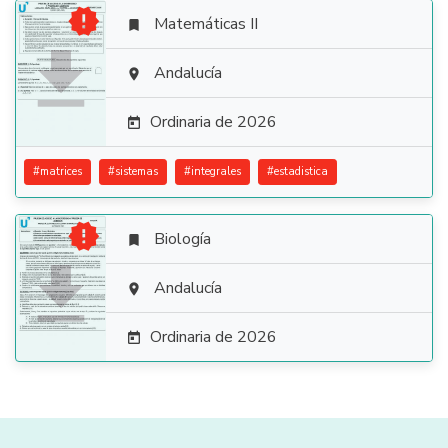

Matemáticas II


Andalucía

Ordinaria de 2026

#
matrices
#
sistemas
#
integrales
#
estadistica

Biología


Andalucía

Ordinaria de 2026
