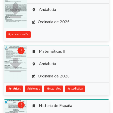

Andalucía

Ordinaria de 2026

#
generacion-27

Matemáticas II


Andalucía

Ordinaria de 2026

#
matrices
#
sistemas
#
integrales
#
estadistica

Historia de España
