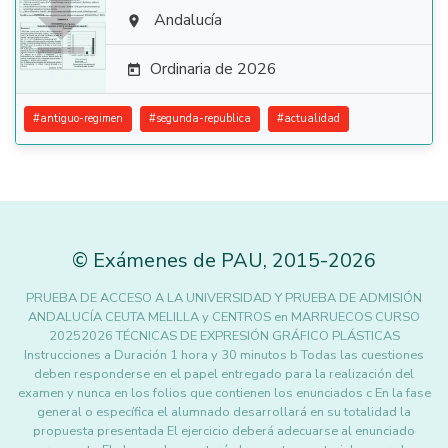

Andalucía

Ordinaria de 2026

#
antiguo-regimen
#
segunda-republica
#
actualidad
©
Exámenes de PAU
,
2015
-2026
PRUEBA DE ACCESO A LA UNIVERSIDAD Y PRUEBA DE ADMISIÓN
ANDALUCÍA CEUTA MELILLA y CENTROS en MARRUECOS CURSO
20252026 TÉCNICAS DE EXPRESIÓN GRÁFICO PLÁSTICAS
Instrucciones a Duración 1 hora y 30 minutos b Todas las cuestiones
deben responderse en el papel entregado para la realización del
examen y nunca en los folios que contienen los enunciados c En la fase
general o específica el alumnado desarrollará en su totalidad la
propuesta presentada El ejercicio deberá adecuarse al enunciado