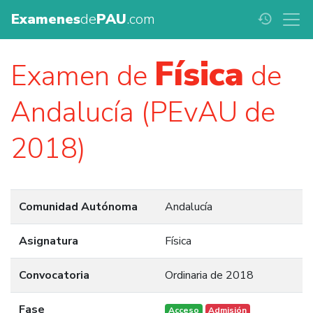
Examenes
de
PAU
.com
history
Física
Examen de
de
Andalucía (PEvAU de
2018)
Comunidad Autónoma
Andalucía
Asignatura
Física
Convocatoria
Ordinaria de 2018
Fase
Acceso
Admisión