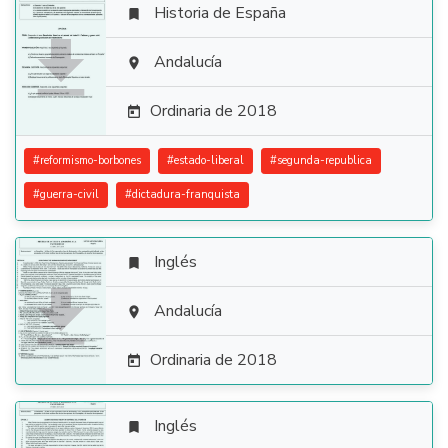
Historia de España


Andalucía

Ordinaria de 2018

#
reformismo-borbones
#
estado-liberal
#
segunda-republica
#
guerra-civil
#
dictadura-franquista
Inglés


Andalucía

Ordinaria de 2018

Inglés
