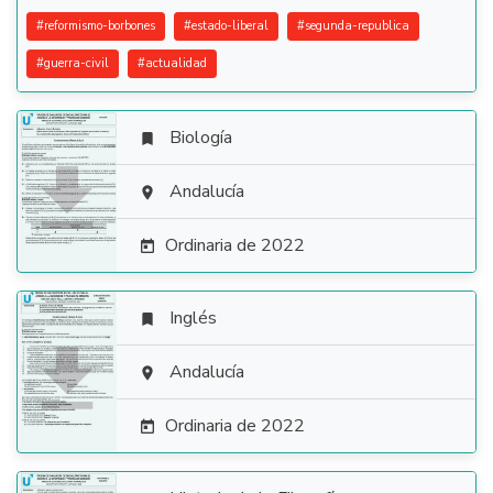
#
reformismo-borbones
#
estado-liberal
#
segunda-republica
#
guerra-civil
#
actualidad
Biología


Andalucía

Ordinaria de 2022

Inglés


Andalucía

Ordinaria de 2022
