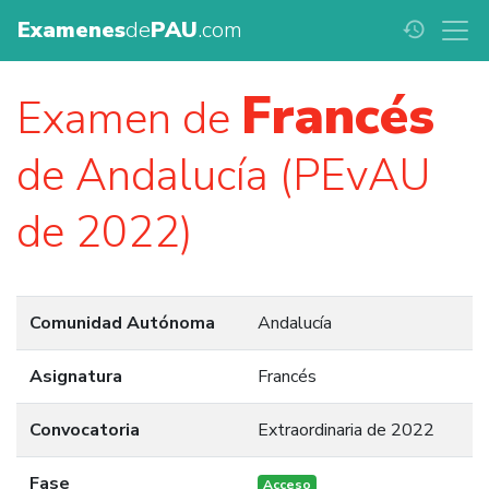
Examenes
de
PAU
.com
history
Francés
Examen de
de Andalucía (PEvAU
de 2022)
Comunidad Autónoma
Andalucía
Asignatura
Francés
Convocatoria
Extraordinaria de 2022
Fase
Acceso