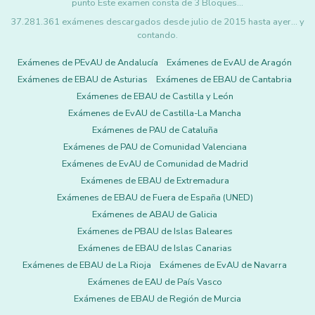
punto Este examen consta de 3 Bloques…
37.281.361 exámenes descargados desde julio de 2015 hasta ayer... y
contando.
Exámenes de PEvAU de Andalucía
Exámenes de EvAU de Aragón
Exámenes de EBAU de Asturias
Exámenes de EBAU de Cantabria
Exámenes de EBAU de Castilla y León
Exámenes de EvAU de Castilla-La Mancha
Exámenes de PAU de Cataluña
Exámenes de PAU de Comunidad Valenciana
Exámenes de EvAU de Comunidad de Madrid
Exámenes de EBAU de Extremadura
Exámenes de EBAU de Fuera de España (UNED)
Exámenes de ABAU de Galicia
Exámenes de PBAU de Islas Baleares
Exámenes de EBAU de Islas Canarias
Exámenes de EBAU de La Rioja
Exámenes de EvAU de Navarra
Exámenes de EAU de País Vasco
Exámenes de EBAU de Región de Murcia