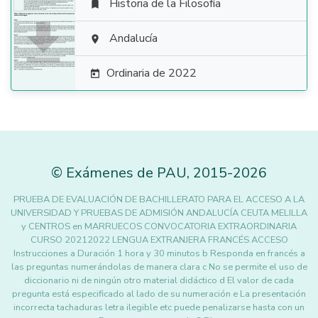
Historia de la Filosofía


Andalucía

Ordinaria de 2022

©
Exámenes de PAU
,
2015
-2026
PRUEBA DE EVALUACIÓN DE BACHILLERATO PARA EL ACCESO A LA
UNIVERSIDAD Y PRUEBAS DE ADMISIÓN ANDALUCÍA CEUTA MELILLA
y CENTROS en MARRUECOS CONVOCATORIA EXTRAORDINARIA
CURSO 20212022 LENGUA EXTRANJERA FRANCÉS ACCESO
Instrucciones a Duración 1 hora y 30 minutos b Responda en francés a
las preguntas numerándolas de manera clara c No se permite el uso de
diccionario ni de ningún otro material didáctico d El valor de cada
pregunta está especificado al lado de su numeración e La presentación
incorrecta tachaduras letra ilegible etc puede penalizarse hasta con un