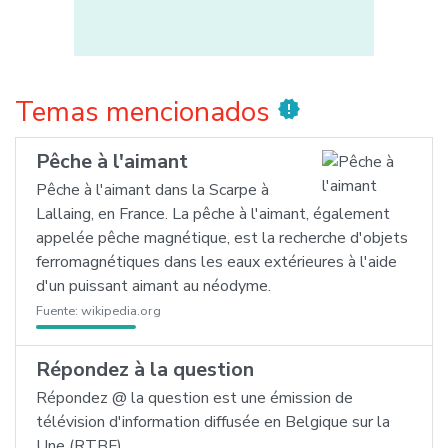
Temas mencionados
new_releases
Pêche à l'aimant
Pêche à l'aimant dans la Scarpe à
Lallaing, en France. La pêche à l'aimant, également
appelée pêche magnétique, est la recherche d'objets
ferromagnétiques dans les eaux extérieures à l'aide
d'un puissant aimant au néodyme.
Fuente:
wikipedia.org
Répondez à la question
Répondez @ la question est une émission de
télévision d'information diffusée en Belgique sur la
Une (RTBF).