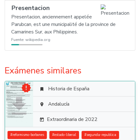
Presentacion
Presentacion, anciennement appelée
Parubcan, est une municipalité de la province de
Camarines Sur, aux Philippines.
Fuente:
wikipedia.org
Exámenes similares

Historia de España


Andalucía

Extraordinaria de 2022

#
reformismo-borbones
#
estado-liberal
#
segunda-republica