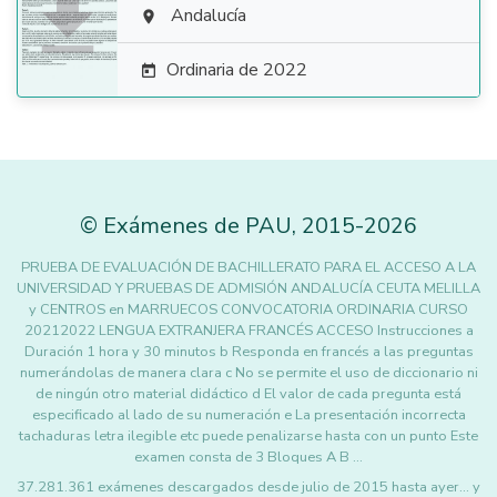

Andalucía

Ordinaria de 2022

©
Exámenes de PAU
,
2015
-2026
PRUEBA DE EVALUACIÓN DE BACHILLERATO PARA EL ACCESO A LA
UNIVERSIDAD Y PRUEBAS DE ADMISIÓN ANDALUCÍA CEUTA MELILLA
y CENTROS en MARRUECOS CONVOCATORIA ORDINARIA CURSO
20212022 LENGUA EXTRANJERA FRANCÉS ACCESO Instrucciones a
Duración 1 hora y 30 minutos b Responda en francés a las preguntas
numerándolas de manera clara c No se permite el uso de diccionario ni
de ningún otro material didáctico d El valor de cada pregunta está
especificado al lado de su numeración e La presentación incorrecta
tachaduras letra ilegible etc puede penalizarse hasta con un punto Este
examen consta de 3 Bloques A B …
37.281.361 exámenes descargados desde julio de 2015 hasta ayer... y