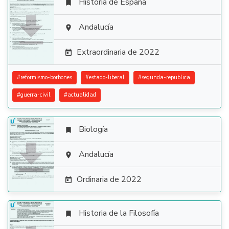
Historia de España


Andalucía

Extraordinaria de 2022

#
reformismo-borbones
#
estado-liberal
#
segunda-republica
#
guerra-civil
#
actualidad
Biología


Andalucía

Ordinaria de 2022

Historia de la Filosofía
