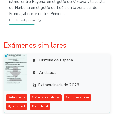
istmo, entre Bayona, en el golfo de Vizcaya y la costa
de Narbona en el golfo de León, en la zona sur de
Francia, al norte de los Pirineos.
Fuente:
wikipedia.org
Exámenes similares
Historia de España


Andalucía

Extraordinaria de 2023

#
edad-media
#
reformismo-borbones
#
antiguo-regimen
#
guerra-civil
#
actualidad