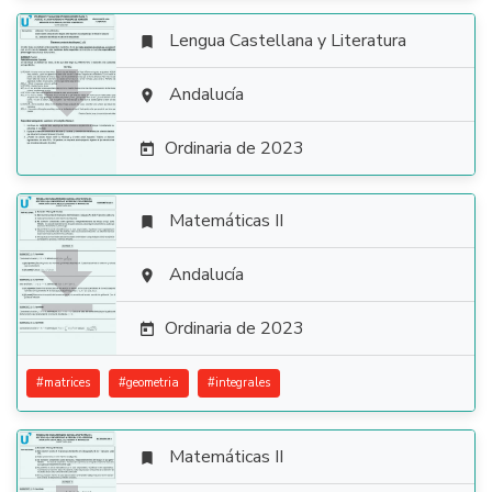
Lengua Castellana y Literatura


Andalucía

Ordinaria de 2023

Matemáticas II


Andalucía

Ordinaria de 2023

#
matrices
#
geometria
#
integrales
Matemáticas II
