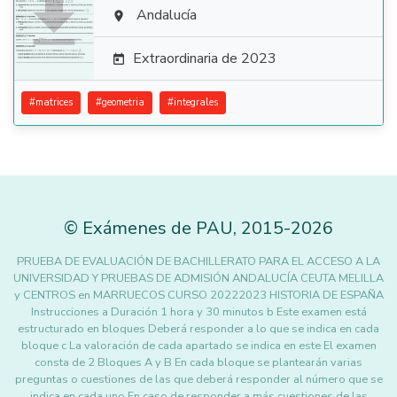

Andalucía

Extraordinaria de 2023

#
matrices
#
geometria
#
integrales
©
Exámenes de PAU
,
2015
-2026
PRUEBA DE EVALUACIÓN DE BACHILLERATO PARA EL ACCESO A LA
UNIVERSIDAD Y PRUEBAS DE ADMISIÓN ANDALUCÍA CEUTA MELILLA
y CENTROS en MARRUECOS CURSO 20222023 HISTORIA DE ESPAÑA
Instrucciones a Duración 1 hora y 30 minutos b Este examen está
estructurado en bloques Deberá responder a lo que se indica en cada
bloque c La valoración de cada apartado se indica en este El examen
consta de 2 Bloques A y B En cada bloque se plantearán varias
preguntas o cuestiones de las que deberá responder al número que se
indica en cada uno En caso de responder a más cuestiones de las