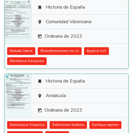
Historia de España


Comunidad Valenciana

Ordinaria de 2023

#
estado-liberal
#
transformaciones-xix-xx
#
guerra-civil
#
dictadura-franquista
Historia de España


Andalucía

Ordinaria de 2023

#
monarquia-hispanica
#
reformismo-borbones
#
antiguo-regimen