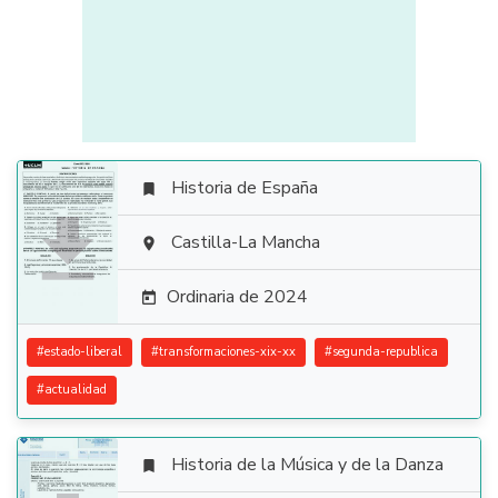
Historia de España


Castilla-La Mancha

Ordinaria de 2024

#
estado-liberal
#
transformaciones-xix-xx
#
segunda-republica
#
actualidad
Historia de la Música y de la Danza
