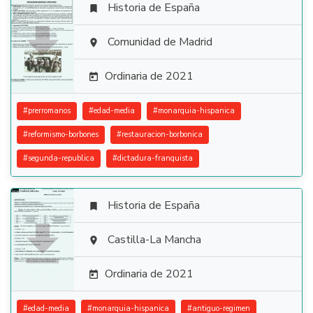
Historia de España


Comunidad de Madrid

Ordinaria de 2021

#
prerromanos
#
edad-media
#
monarquia-hispanica
#
reformismo-borbones
#
restauracion-borbonica
#
segunda-republica
#
dictadura-franquista
Historia de España


Castilla-La Mancha

Ordinaria de 2021

#
edad-media
#
monarquia-hispanica
#
antiguo-regimen