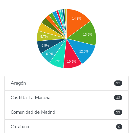
14.9%
13.8%
5.7%
6.9%
12.6%
6.9%
8%
10.3%
Aragón
13
Castilla-La Mancha
12
Comunidad de Madrid
11
Cataluña
9