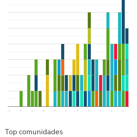
..
..
..
..
..
..
..
..
..
..
..
Top comunidades