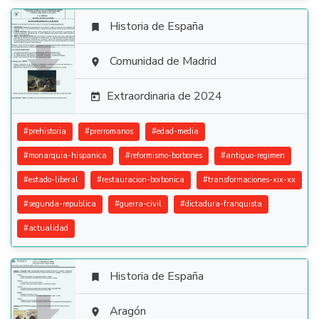
Historia de España


Comunidad de Madrid

Extraordinaria de 2024

#
prehistoria
#
prerromanos
#
edad-media
#
monarquia-hispanica
#
reformismo-borbones
#
antiguo-regimen
#
estado-liberal
#
restauracion-borbonica
#
transformaciones-xix-xx
#
segunda-republica
#
guerra-civil
#
dictadura-franquista
#
actualidad
Historia de España


Aragón
