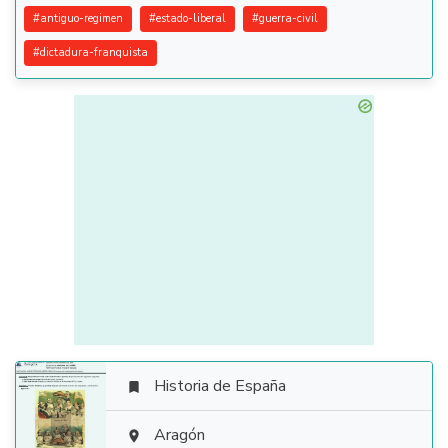
#
antiguo-regimen
#
estado-liberal
#
guerra-civil
#
dictadura-franquista
Historia de España


Aragón
