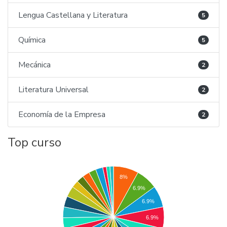
Lengua Castellana y Literatura
5
Química
5
Mecánica
2
Literatura Universal
2
Economía de la Empresa
2
Top curso
8%
6.9%
6.9%
6.9%