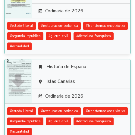
Ordinaria de 2026

#
estado-liberal
#
restauracion-borbonica
#
transformaciones-xix-xx
#
segunda-republica
#
guerra-civil
#
dictadura-franquista
#
actualidad
Historia de España


Islas Canarias

Ordinaria de 2026

#
estado-liberal
#
restauracion-borbonica
#
transformaciones-xix-xx
#
segunda-republica
#
guerra-civil
#
dictadura-franquista
#
actualidad