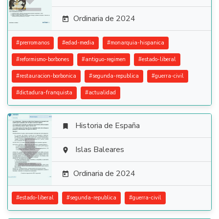
Ordinaria de 2024

#
prerromanos
#
edad-media
#
monarquia-hispanica
#
reformismo-borbones
#
antiguo-regimen
#
estado-liberal
#
restauracion-borbonica
#
segunda-republica
#
guerra-civil
#
dictadura-franquista
#
actualidad
Historia de España


Islas Baleares

Ordinaria de 2024

#
estado-liberal
#
segunda-republica
#
guerra-civil