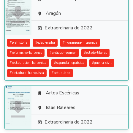

Aragón

Extraordinaria de 2022

#
prehistoria
#
edad-media
#
monarquia-hispanica
#
reformismo-borbones
#
antiguo-regimen
#
estado-liberal
#
restauracion-borbonica
#
segunda-republica
#
guerra-civil
#
dictadura-franquista
#
actualidad
Artes Escénicas


Islas Baleares

Extraordinaria de 2022
