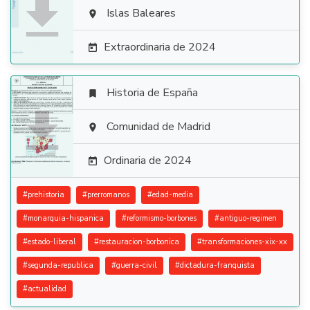

Islas Baleares

Extraordinaria de 2024

Historia de España


Comunidad de Madrid

Ordinaria de 2024

#
prehistoria
#
prerromanos
#
edad-media
#
monarquia-hispanica
#
reformismo-borbones
#
antiguo-regimen
#
estado-liberal
#
restauracion-borbonica
#
transformaciones-xix-xx
#
segunda-republica
#
guerra-civil
#
dictadura-franquista
#
actualidad