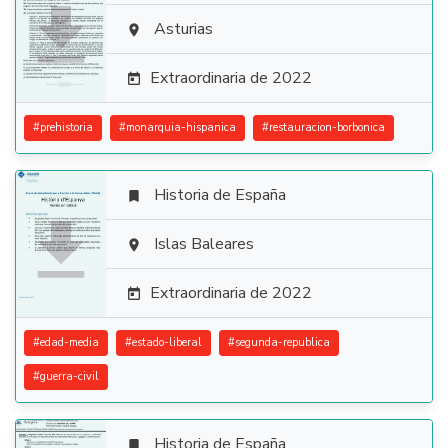

Asturias

Extraordinaria de 2022

#
prehistoria
#
monarquia-hispanica
#
restauracion-borbonica
Historia de España


Islas Baleares

Extraordinaria de 2022

#
edad-media
#
estado-liberal
#
segunda-republica
#
guerra-civil
Historia de España
