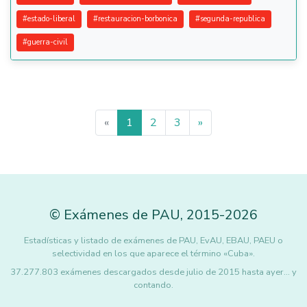
#
estado-liberal
#
restauracion-borbonica
#
segunda-republica
#
guerra-civil
«
1
2
3
»
©
Exámenes de PAU
,
2015
-2026
Estadísticas y listado de exámenes de PAU, EvAU, EBAU, PAEU o
selectividad en los que aparece el término «Cuba».
37.277.803 exámenes descargados desde julio de 2015 hasta ayer... y
contando.