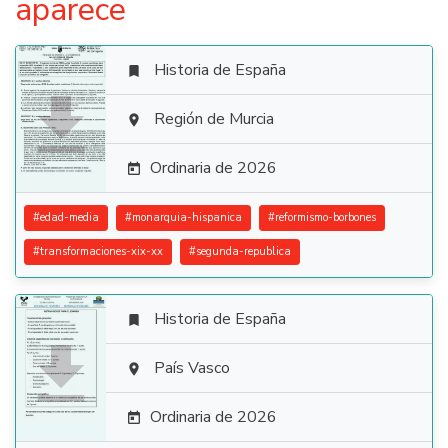
aparece
Historia de España


Región de Murcia

Ordinaria de 2026

#
edad-media
#
monarquia-hispanica
#
reformismo-borbones
#
transformaciones-xix-xx
#
segunda-republica
Historia de España


País Vasco

Ordinaria de 2026
