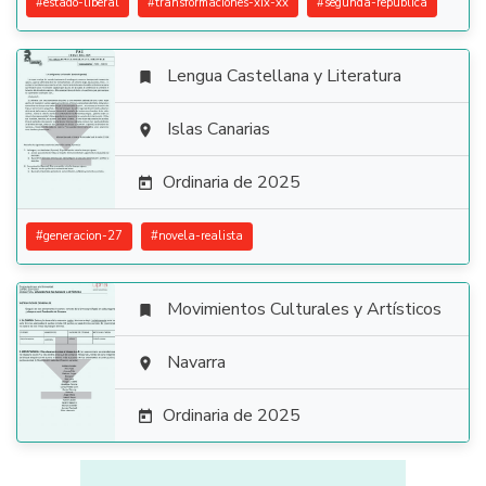
#
estado-liberal
#
transformaciones-xix-xx
#
segunda-republica
Lengua Castellana y Literatura


Islas Canarias

Ordinaria de 2025

#
generacion-27
#
novela-realista
Movimientos Culturales y Artísticos


Navarra

Ordinaria de 2025
