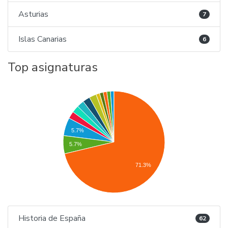
Asturias
7
Islas Canarias
6
Top asignaturas
5.7%
5.7%
71.3%
Historia de España
62