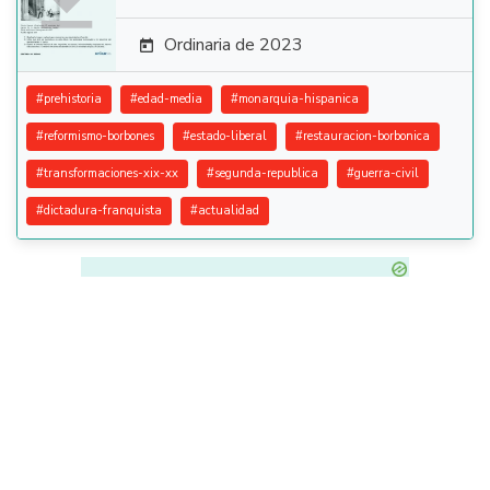
Ordinaria de 2023

#
prehistoria
#
edad-media
#
monarquia-hispanica
#
reformismo-borbones
#
estado-liberal
#
restauracion-borbonica
#
transformaciones-xix-xx
#
segunda-republica
#
guerra-civil
#
dictadura-franquista
#
actualidad