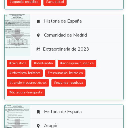
#
segunda-republica
#
actualidad
Historia de España


Comunidad de Madrid

Extraordinaria de 2023

#
prehistoria
#
edad-media
#
monarquia-hispanica
#
reformismo-borbones
#
restauracion-borbonica
#
transformaciones-xix-xx
#
segunda-republica
#
dictadura-franquista
Historia de España


Aragón
