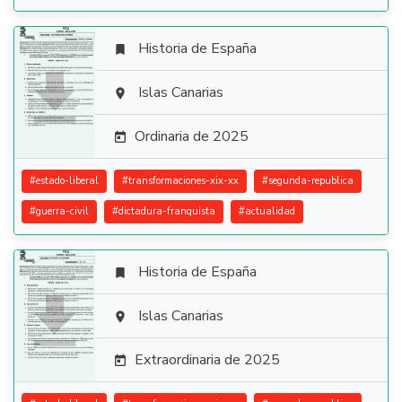
Historia de España


Islas Canarias

Ordinaria de 2025

#
estado-liberal
#
transformaciones-xix-xx
#
segunda-republica
#
guerra-civil
#
dictadura-franquista
#
actualidad
Historia de España


Islas Canarias

Extraordinaria de 2025
