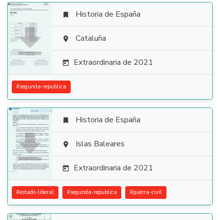
Historia de España


Cataluña

Extraordinaria de 2021

#
segunda-republica
Historia de España


Islas Baleares

Extraordinaria de 2021

#
estado-liberal
#
segunda-republica
#
guerra-civil