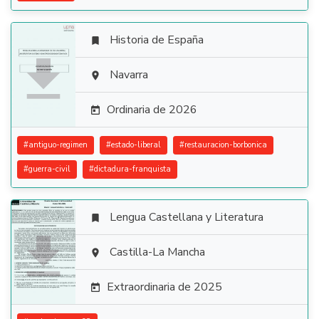
Historia de España


Navarra

Ordinaria de 2026

#
antiguo-regimen
#
estado-liberal
#
restauracion-borbonica
#
guerra-civil
#
dictadura-franquista
Lengua Castellana y Literatura


Castilla-La Mancha

Extraordinaria de 2025
