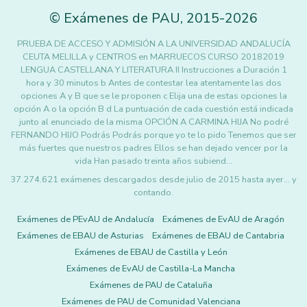
©
Exámenes de PAU
,
2015
-2026
PRUEBA DE ACCESO Y ADMISIÓN A LA UNIVERSIDAD ANDALUCÍA
CEUTA MELILLA y CENTROS en MARRUECOS CURSO 20182019
LENGUA CASTELLANA Y LITERATURA II Instrucciones a Duración 1
hora y 30 minutos b Antes de contestar lea atentamente las dos
opciones A y B que se le proponen c Elija una de estas opciones la
opción A o la opción B d La puntuación de cada cuestión está indicada
junto al enunciado de la misma OPCIÓN A CARMINA HIJA No podré
FERNANDO HIJO Podrás Podrás porque yo te lo pido Tenemos que ser
más fuertes que nuestros padres Ellos se han dejado vencer por la
vida Han pasado treinta años subiend…
37.274.621 exámenes descargados desde julio de 2015 hasta ayer... y
contando.
Exámenes de PEvAU de Andalucía
Exámenes de EvAU de Aragón
Exámenes de EBAU de Asturias
Exámenes de EBAU de Cantabria
Exámenes de EBAU de Castilla y León
Exámenes de EvAU de Castilla-La Mancha
Exámenes de PAU de Cataluña
Exámenes de PAU de Comunidad Valenciana