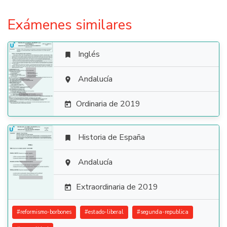
Exámenes similares
Inglés


Andalucía

Ordinaria de 2019

Historia de España


Andalucía

Extraordinaria de 2019

#
reformismo-borbones
#
estado-liberal
#
segunda-republica