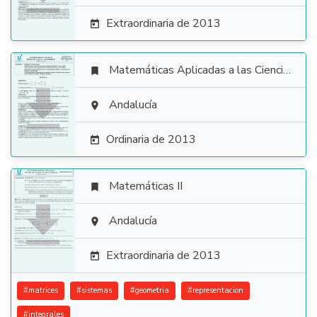
Extraordinaria de 2013

Matemáticas Aplicadas a las Ciencias Sociales


Andalucía

Ordinaria de 2013

Matemáticas II


Andalucía

Extraordinaria de 2013

#
matrices
#
sistemas
#
geometria
#
representacion
#
integrales