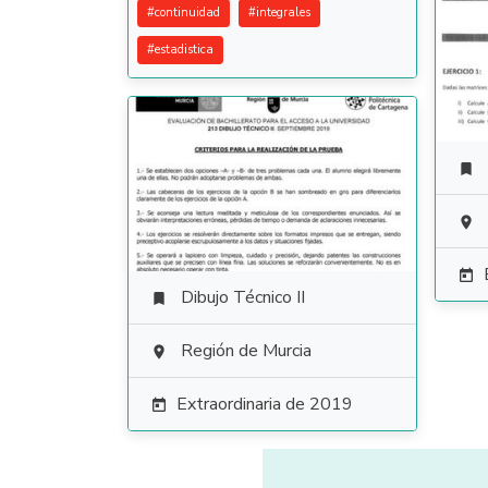
#
continuidad
#
integrales
#
estadistica



Dibujo Técnico II

Región de Murcia

Extraordinaria de 2019
