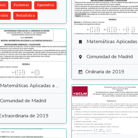
ices
#
sistemas
#
geometria
grales
#
estadistica
Matemáticas Aplicadas a las Ciencias Soci

Comunidad de Madrid

Ordinaria de 2019

Matemáticas Aplicadas a las Ciencias Sociales
Comunidad de Madrid
Extraordinaria de 2019