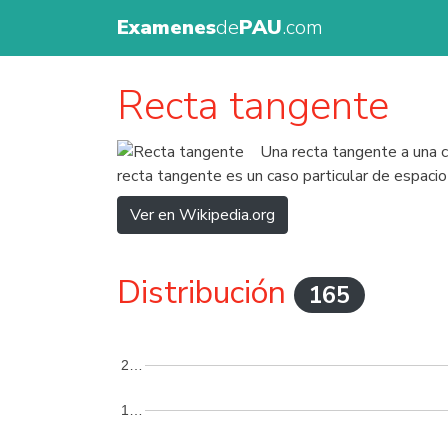
Examenes
de
PAU
.com
Recta tangente
Una recta tangente a una cu
recta tangente es un caso particular de espacio
Ver en Wikipedia.org
Distribución
165
2…
1…