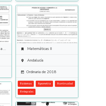
ales
Matemáticas II

Andalucía

Ordinaria de 2018

#
sistemas
#
geometria
#
continuidad
#
integrales