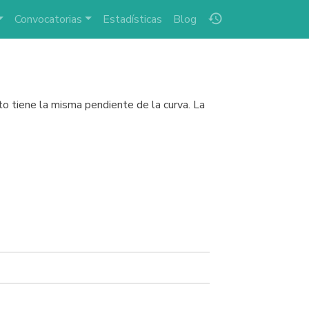
history
Convocatorias
Estadísticas
Blog
to tiene la misma pendiente de la curva. La