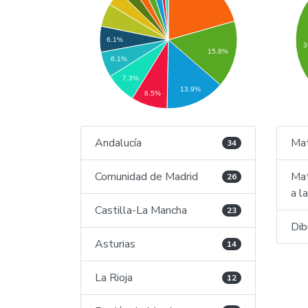
6.1%
3
15.8%
6.1%
7.3%
13.9%
8.5%
Andalucía
Mat
34
Comunidad de Madrid
Mat
26
a l
Castilla-La Mancha
23
Dib
Asturias
14
La Rioja
12