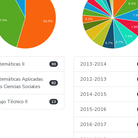
9.1%
7.
4.2%
7.6%
54.5%
7.9
7.3%
6.7%
6.7%
emáticas II
2013-2014
90
emáticas Aplicadas
2012-2013
62
as Ciencias Sociales
2014-2015
ujo Técnico II
13
2015-2016
2016-2017