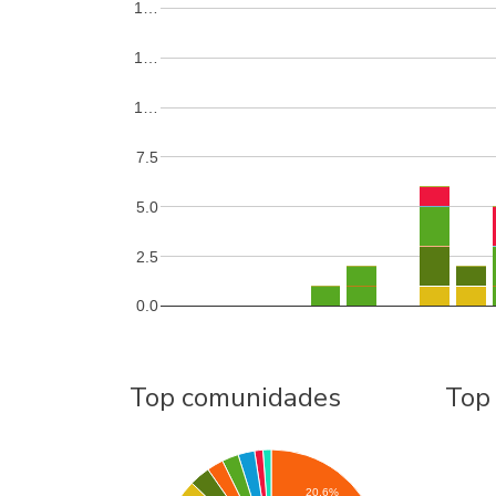
1…
1…
1…
7.5
5.0
2.5
0.0
Top comunidades
Top
20.6%