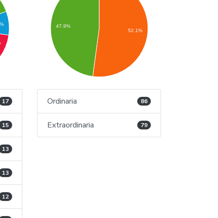
9%
47.9%
52.1%
%
Ordinaria
17
86
Extraordinaria
15
79
13
13
12