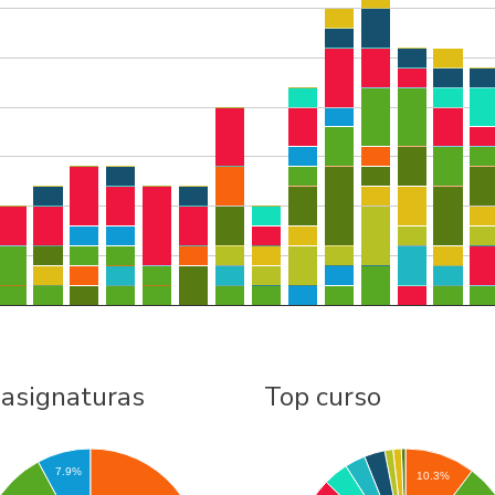
 asignaturas
Top curso
7.9%
10.3%