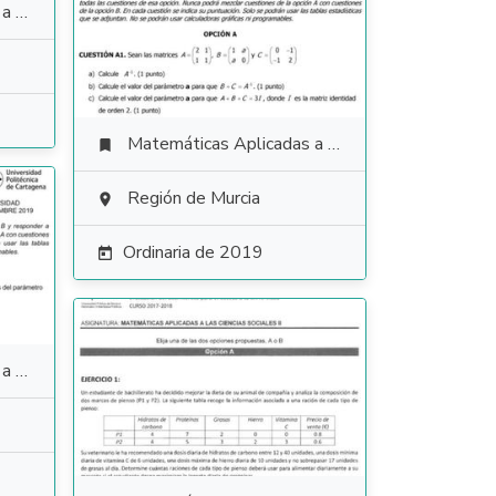
ales
Matemáticas Aplicadas a las Ciencias Sociales

Región de Murcia

Ordinaria de 2019

ales