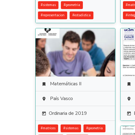
#
sistemas
#
geometria
#
matr
#
representacion
#
estadistica
#
inte
Matemáticas II


País Vasco


Ordinaria de 2019


#
matrices
#
sistemas
#
geometria