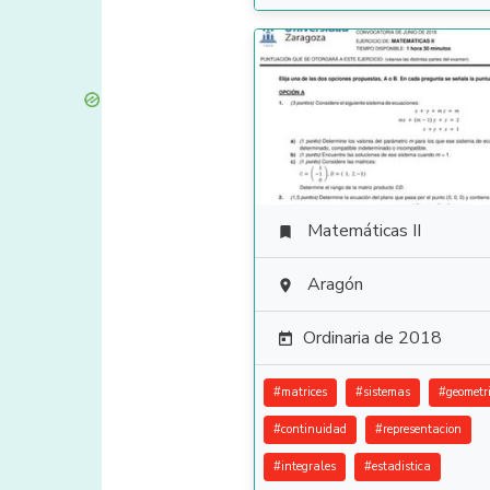
Matemáticas II

Aragón

Ordinaria de 2018

#
matrices
#
sistemas
#
geometr
#
continuidad
#
representacion
#
integrales
#
estadistica