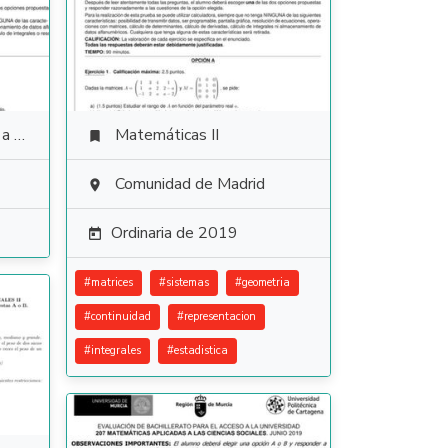
ales
Matemáticas II

Comunidad de Madrid

Ordinaria de 2019

#
matrices
#
sistemas
#
geometria
#
continuidad
#
representacion
#
integrales
#
estadistica