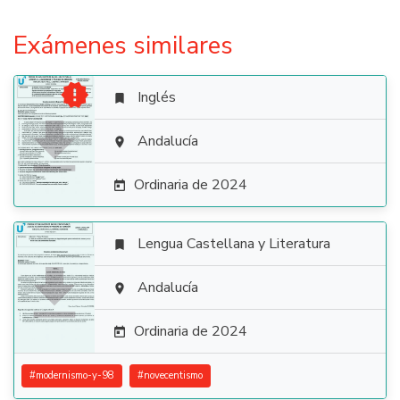
Exámenes similares

Inglés


Andalucía

Ordinaria de 2024

Lengua Castellana y Literatura


Andalucía

Ordinaria de 2024

#
modernismo-y-98
#
novecentismo