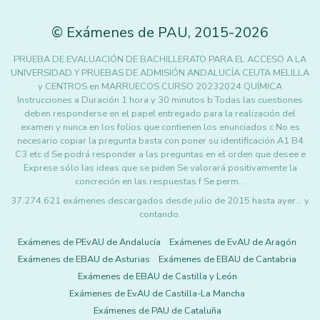
©
Exámenes de PAU
,
2015
-2026
PRUEBA DE EVALUACIÓN DE BACHILLERATO PARA EL ACCESO A LA
UNIVERSIDAD Y PRUEBAS DE ADMISIÓN ANDALUCÍA CEUTA MELILLA
y CENTROS en MARRUECOS CURSO 20232024 QUÍMICA
Instrucciones a Duración 1 hora y 30 minutos b Todas las cuestiones
deben responderse en el papel entregado para la realización del
examen y nunca en los folios que contienen los enunciados c No es
necesario copiar la pregunta basta con poner su identificación A1 B4
C3 etc d Se podrá responder a las preguntas en el orden que desee e
Exprese sólo las ideas que se piden Se valorará positivamente la
concreción en las respuestas f Se perm…
37.274.621 exámenes descargados desde julio de 2015 hasta ayer... y
contando.
Exámenes de PEvAU de Andalucía
Exámenes de EvAU de Aragón
Exámenes de EBAU de Asturias
Exámenes de EBAU de Cantabria
Exámenes de EBAU de Castilla y León
Exámenes de EvAU de Castilla-La Mancha
Exámenes de PAU de Cataluña