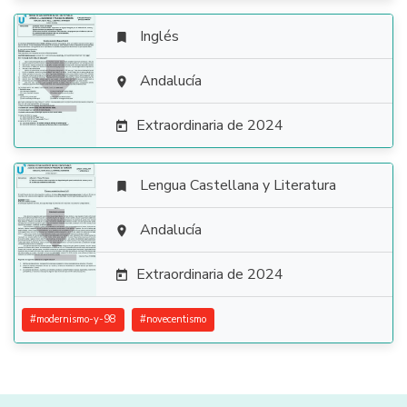
Inglés


Andalucía

Extraordinaria de 2024

Lengua Castellana y Literatura


Andalucía

Extraordinaria de 2024

#
modernismo-y-98
#
novecentismo