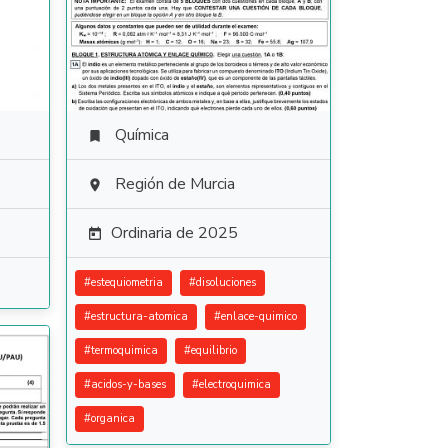
Química

Región de Murcia

Ordinaria de 2025

#
estequiometria
#
disoluciones
#
estructura-atomica
#
enlace-quimico
#
termoquimica
#
equilibrio
#
acidos-y-bases
#
electroquimica
#
organica