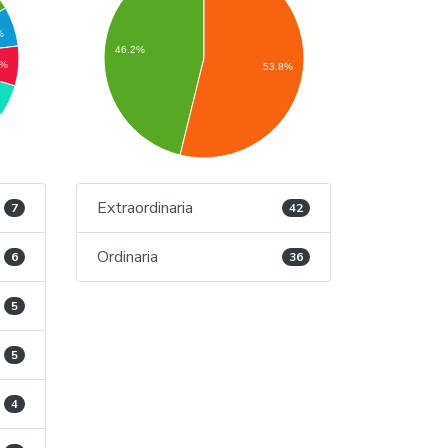
%
46.2%
4%
53.8%
Extraordinaria
7
42
Ordinaria
6
36
5
5
4