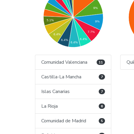
9%
5.1%
9%
7.7%
6.4%
6.4%
6.4%
6.4%
Comunidad Valenciana
Quí
11
Castilla-La Mancha
7
Islas Canarias
7
La Rioja
6
Comunidad de Madrid
5