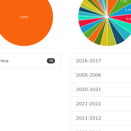
7.7%
6.4
100%
6.
mica
2016-2017
78
2005-2006
2020-2021
2021-2022
2011-2012