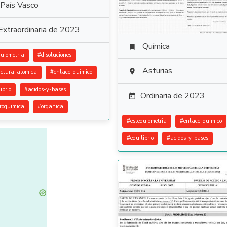
País Vasco
Extraordinaria de 2023
Química

quiometria
#
disoluciones
Asturias

uctura-atomica
#
enlace-quimico
ibrio
#
acidos-y-bases
Ordinaria de 2023

troquimica
#
organica
#
estequiometria
#
enlace-quimico
#
equilibrio
#
acidos-y-bases