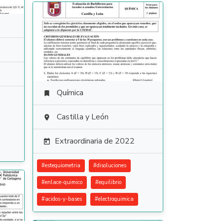
Química

Castilla y León

Extraordinaria de 2022

#
estequiometria
#
disoluciones
#
enlace-quimico
#
equilibrio
#
acidos-y-bases
#
electroquimica