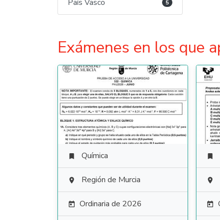
País Vasco
5
Exámenes en los que a
Química


Región de Murcia


Ordinaria de 2026

