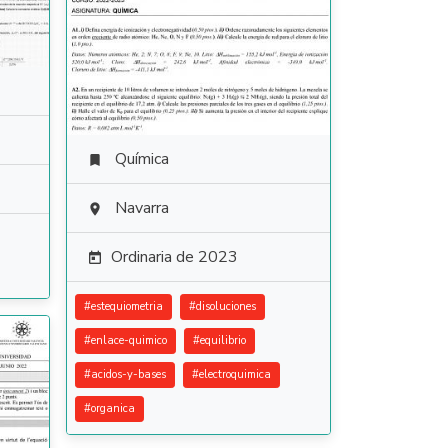
Química

Navarra

Ordinaria de 2023

#
estequiometria
#
disoluciones
#
enlace-quimico
#
equilibrio
#
acidos-y-bases
#
electroquimica
#
organica