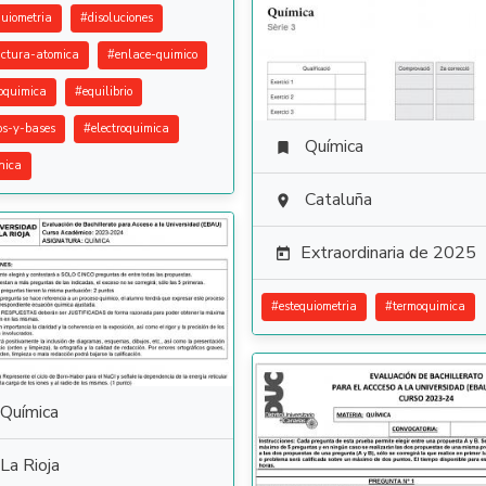
quiometria
#
disoluciones
uctura-atomica
#
enlace-quimico
oquimica
#
equilibrio
os-y-bases
#
electroquimica
Química

nica
Cataluña

Extraordinaria de 2025

#
estequiometria
#
termoquimica
Química
La Rioja