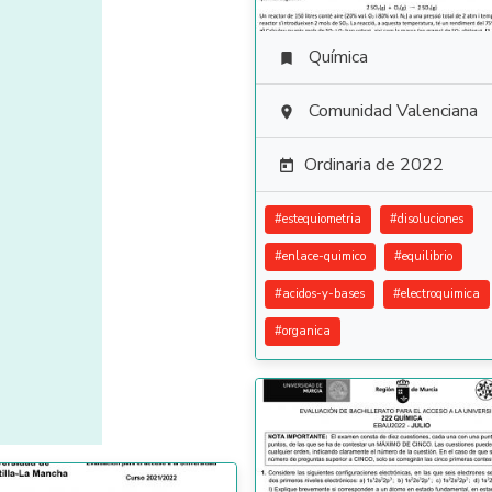
Química

Comunidad Valenciana

Ordinaria de 2022

#
estequiometria
#
disoluciones
#
enlace-quimico
#
equilibrio
#
acidos-y-bases
#
electroquimica
#
organica