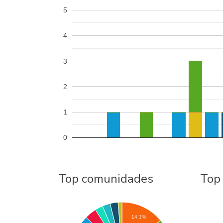
5
4
3
2
1
0
Top comunidades
Top
14.1%