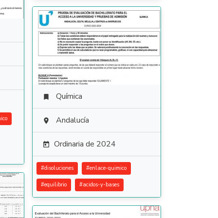
Química

ico
Andalucía

Ordinaria de 2024

#
disoluciones
#
enlace-quimico
#
equilibrio
#
acidos-y-bases