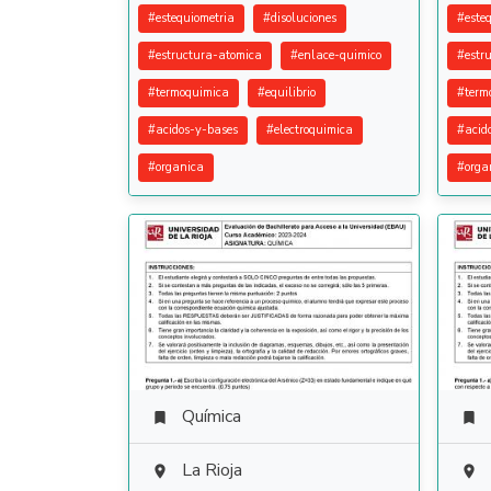
#
estequiometria
#
disoluciones
#
este
#
estructura-atomica
#
enlace-quimico
#
estr
#
termoquimica
#
equilibrio
#
term
#
acidos-y-bases
#
electroquimica
#
acid
#
organica
#
orga
Química


La Rioja

