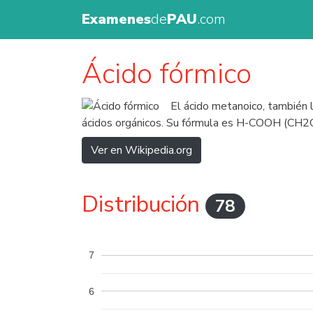
Examenes
de
PAU
.com
Ácido fórmico
El ácido metanoico, también 
ácidos orgánicos. Su fórmula es H-COOH (CH2
Ver en Wikipedia.org
Distribución
78
7
6