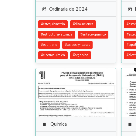
Ordinaria de 2024


#
estequiometria
#
disoluciones
#
este
#
estructura-atomica
#
enlace-quimico
#
estr
#
equilibrio
#
acidos-y-bases
#
equil
#
electroquimica
#
organica
#
elec
Química

