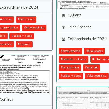
Extraordinaria de 2024
Química

quiometria
#
disoluciones
Islas Canarias

uctura-atomica
#
enlace-quimico
ibrio
#
acidos-y-bases
Extraordinaria de 2024

troquimica
#
organica
#
estequiometria
#
disoluciones
#
estructura-atomica
#
enlace-quim
#
termoquimica
#
equilibrio
#
acidos-y-bases
#
electroquimica
Química