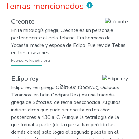
Temas mencionados
new_releases
Creonte
En la mitología griega, Creonte es un personaje
perteneciente al ciclo tebano. Era hermano de
Yocasta, madre y esposa de Edipo. Fue rey de Tebas
en tres ocasiones.
Fuente:
wikipedia.org
Edipo rey
Edipo rey (en griego Oι̉δίπoυς τύραννoς, Oidipous
Tyrannos; en latín Oedipus Rex) es una tragedia
griega de Sófocles, de fecha desconocida. Algunos
indicios dicen que pudo ser escrita en los años
posteriores a 430 a. C. Aunque la tetralogía de la
que formaba parte (de la que se han perdido las
demás obras) solo logró el segundo puesto en el