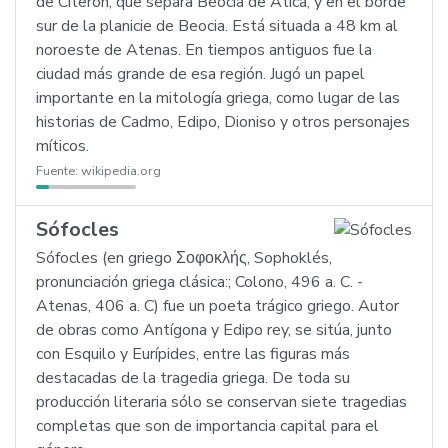
de Citerón, que separa Beocia de Ática, y en el borde
sur de la planicie de Beocia. Está situada a 48 km al
noroeste de Atenas. En tiempos antiguos fue la
ciudad más grande de esa región. Jugó un papel
importante en la mitología griega, como lugar de las
historias de Cadmo, Edipo, Dioniso y otros personajes
míticos.
Fuente:
wikipedia.org
Sófocles
Sófocles (en griego Σοφοκλής, Sophoklés,
pronunciación griega clásica:; Colono, 496 a. C. -
Atenas, 406 a. C) fue un poeta trágico griego. Autor
de obras como Antígona y Edipo rey, se sitúa, junto
con Esquilo y Eurípides, entre las figuras más
destacadas de la tragedia griega. De toda su
producción literaria sólo se conservan siete tragedias
completas que son de importancia capital para el