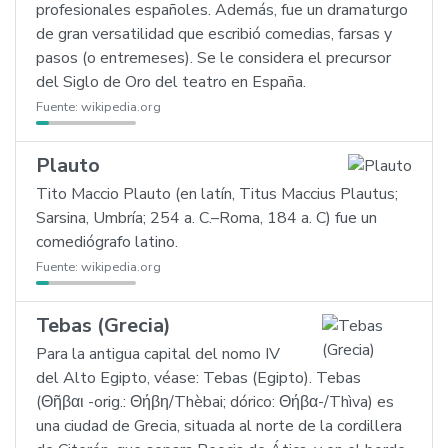
profesionales españoles. Además, fue un dramaturgo
de gran versatilidad que escribió comedias, farsas y
pasos (o entremeses). Se le considera el precursor
del Siglo de Oro del teatro en España.
Fuente:
wikipedia.org
Plauto
Tito Maccio Plauto (en latín, Titus Maccius Plautus;
Sarsina, Umbría; 254 a. C.–Roma, 184 a. C) fue un
comediógrafo latino.
Fuente:
wikipedia.org
Tebas (Grecia)
Para la antigua capital del nomo IV
del Alto Egipto, véase: Tebas (Egipto). Tebas
(Θῆβαι -orig.: Θήβη/Thèbai; dórico: Θήβα-/Thìva) es
una ciudad de Grecia, situada al norte de la cordillera