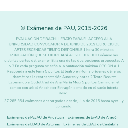
©
Exámenes de PAU
,
2015
-2026
EVALUACIÓN DE BACHILLERATO PARA EL ACCESO A LA
UNIVERSIDAD CONVOCATORIA DE JUNIO DE 2019 EJERCICIO DE
ARTES ESCÉNICAS TIEMPO DISPONIBLE 1 hora 30 minutos
PUNTUACIÓN QUE SE OTORGARÁ A ESTE EJERCICIO véanse las
distintas partes del examen Elija una de las dos opciones propuestas A
o B En cada pregunta se señala la puntuación máxima OPCIÓN A 1
Responda a este tema 5 puntos El teatro en Roma orígenes géneros
dramáticos la representación Autores y obras 2 Texto Beckett
Esperando a Godot trad de Ana María Moix 5 puntos Camino en el
campo con árbol Anochecer Estragón sentado en el suelo intenta
desc…
37.285.854 exámenes descargados desde julio de 2015 hasta ayer... y
contando.
Exámenes de PEvAU de Andalucía
Exámenes de EvAU de Aragón
Exámenes de EBAU de Asturias
Exámenes de EBAU de Cantabria