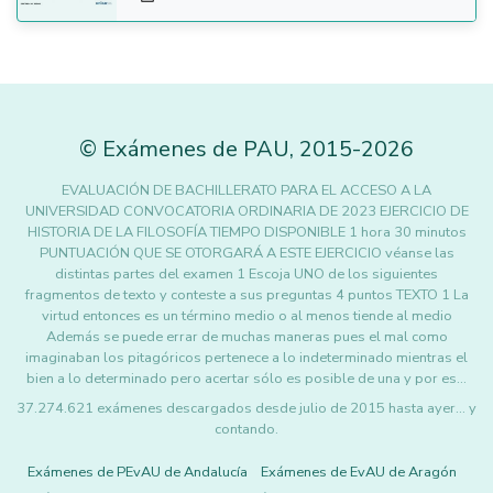
©
Exámenes de PAU
,
2015
-2026
EVALUACIÓN DE BACHILLERATO PARA EL ACCESO A LA
UNIVERSIDAD CONVOCATORIA ORDINARIA DE 2023 EJERCICIO DE
HISTORIA DE LA FILOSOFÍA TIEMPO DISPONIBLE 1 hora 30 minutos
PUNTUACIÓN QUE SE OTORGARÁ A ESTE EJERCICIO véanse las
distintas partes del examen 1 Escoja UNO de los siguientes
fragmentos de texto y conteste a sus preguntas 4 puntos TEXTO 1 La
virtud entonces es un término medio o al menos tiende al medio
Además se puede errar de muchas maneras pues el mal como
imaginaban los pitagóricos pertenece a lo indeterminado mientras el
bien a lo determinado pero acertar sólo es posible de una y por es…
37.274.621 exámenes descargados desde julio de 2015 hasta ayer... y
contando.
Exámenes de PEvAU de Andalucía
Exámenes de EvAU de Aragón