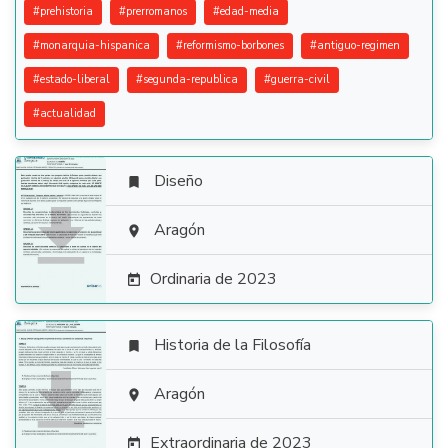
#
prehistoria
#
prerromanos
#
edad-media
#
monarquia-hispanica
#
reformismo-borbones
#
antiguo-regimen
#
estado-liberal
#
segunda-republica
#
guerra-civil
#
actualidad
Diseño


Aragón

Ordinaria de 2023

Historia de la Filosofía


Aragón

Extraordinaria de 2023
