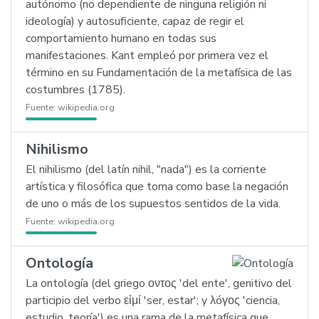
autónomo (no dependiente de ninguna religión ni
ideología) y autosuficiente, capaz de regir el
comportamiento humano en todas sus
manifestaciones. Kant empleó por primera vez el
término en su Fundamentación de la metafísica de las
costumbres (1785).
Fuente:
wikipedia.org
Nihilismo
El nihilismo (del latín nihil, "nada") es la corriente
artística y filosófica que toma como base la negación
de uno o más de los supuestos sentidos de la vida.
Fuente:
wikipedia.org
Ontología
La ontología (del griego οντος 'del ente', genitivo del
participio del verbo εἰμί 'ser, estar'; y λóγος 'ciencia,
estudio, teoría') es una rama de la metafísica que