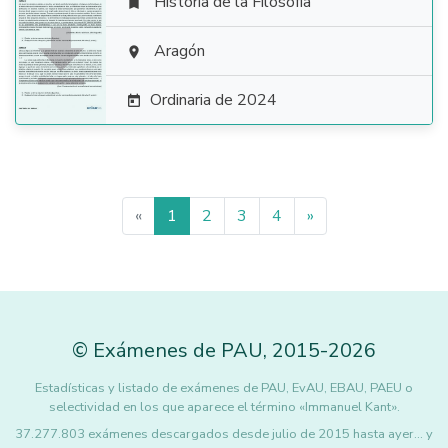
Historia de la Filosofía


Aragón

Ordinaria de 2024

«
1
2
3
4
»
©
Exámenes de PAU
,
2015
-2026
Estadísticas y listado de exámenes de PAU, EvAU, EBAU, PAEU o
selectividad en los que aparece el término «Immanuel Kant».
37.277.803 exámenes descargados desde julio de 2015 hasta ayer... y