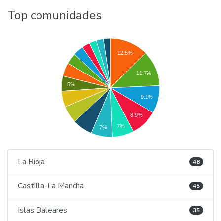
Top comunidades
12.5%
11.7%
5%
9.1%
8.9%
7%
7%
La Rioja
48
Castilla-La Mancha
45
Islas Baleares
35