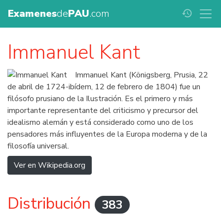
Examenes
de
PAU
.com
history
Immanuel Kant
Immanuel Kant (Königsberg, Prusia, 22
de abril de 1724-ibídem, 12 de febrero de 1804) fue un
filósofo prusiano de la Ilustración. Es el primero y más
importante representante del criticismo y precursor del
idealismo alemán y está considerado como uno de los
pensadores más influyentes de la Europa moderna y de la
filosofía universal.
Ver en Wikipedia.org
Distribución
383