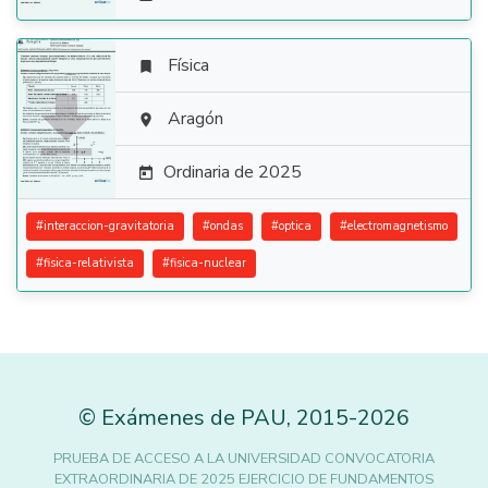
Física


Aragón

Ordinaria de 2025

#
interaccion-gravitatoria
#
ondas
#
optica
#
electromagnetismo
#
fisica-relativista
#
fisica-nuclear
©
Exámenes de PAU
,
2015
-2026
PRUEBA DE ACCESO A LA UNIVERSIDAD CONVOCATORIA
EXTRAORDINARIA DE 2025 EJERCICIO DE FUNDAMENTOS