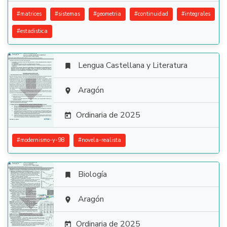
#
matrices
#
sistemas
#
geometria
#
continuidad
#
integrales
#
estadistica
Lengua Castellana y Literatura


Aragón

Ordinaria de 2025

#
modernismo-y-98
#
novela-realista
Biología


Aragón

Ordinaria de 2025
