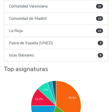
Comunidad Valenciana
21
Comunidad de Madrid
18
La Rioja
18
Fuera de España (UNED)
9
Islas Baleares
8
Top asignaturas
7.5%
35.6%
11.9%