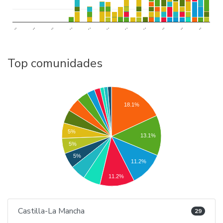
..
..
..
..
..
..
..
..
..
..
..
Top comunidades
18.1%
5%
13.1%
5%
5%
11.2%
11.2%
Castilla-La Mancha
29