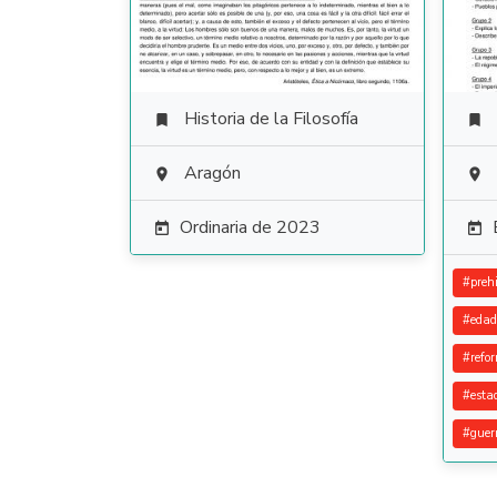
Historia de la Filosofía


Aragón


Ordinaria de 2023


#
prehi
#
edad
#
refo
#
esta
#
guer