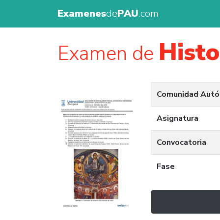
Examenes
de
PAU
.com
Histo
Examen de
Comunidad Aut
Asignatura
Convocatoria
Fase