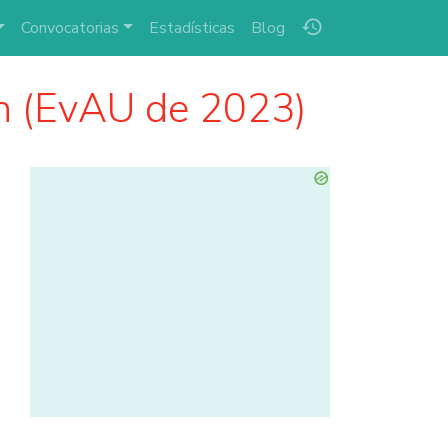
history
Convocatorias
Estadísticas
Blog
n (EvAU de 2023)