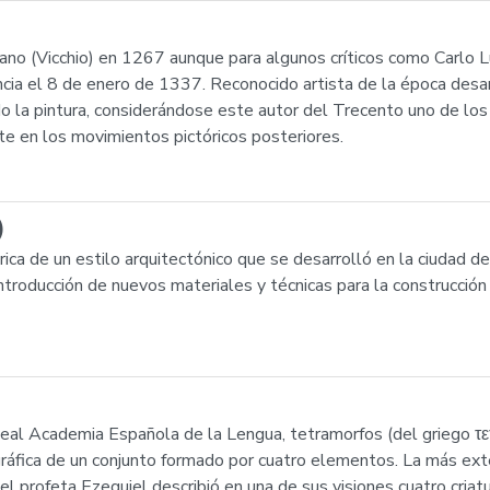
no (Vicchio) en 1267 aunque para algunos críticos como Carlo L
cia el 8 de enero de 1337. Reconocido artista de la época desar
odo la pintura, considerándose este autor del Trecento uno de lo
nte en los movimientos pictóricos posteriores.
)
ica de un estilo arquitectónico que se desarrolló en la ciudad de 
introducción de nuevos materiales y técnicas para la construcción
Real Academia Española de la Lengua, tetramorfos (del griego τετ
ráfica de un conjunto formado por cuatro elementos. La más exten
profeta Ezequiel describió en una de sus visiones cuatro criatur