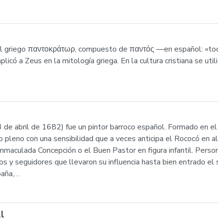
del griego παντοκράτωρ, compuesto de παντός —en español: «to
icó a Zeus en la mitología griega. En la cultura cristiana se uti
de abril de 1682) fue un pintor barroco español. Formado en el 
o pleno con una sensibilidad que a veces anticipa el Rococó en 
Inmaculada Concepción o el Buen Pastor en figura infantil. Perso
s y seguidores que llevaron su influencia hasta bien entrado el s
paña,…
l