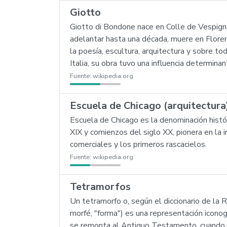
Giotto
Giotto di Bondone nace en Colle de Vespigna
adelantar hasta una década, muere en Floren
la poesía, escultura, arquitectura y sobre t
Italia, su obra tuvo una influencia determina
Fuente:
wikipedia.org
Escuela de Chicago (arquitectura
Escuela de Chicago es la denominación histór
XIX y comienzos del siglo XX, pionera en la 
comerciales y los primeros rascacielos.
Fuente:
wikipedia.org
Tetramorfos
Un tetramorfo o, según el diccionario de la 
morfé, "forma") es una representación iconog
se remonta al Antiguo Testamento, cuando el 