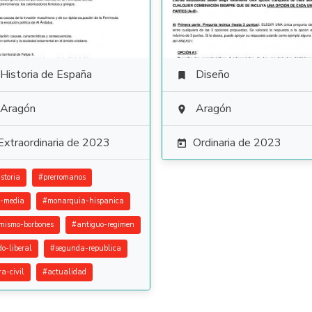
Historia de España
Diseño

Aragón
Aragón

Extraordinaria de 2023
Ordinaria de 2023

storia
#
prerromanos
-media
#
monarquia-hispanica
rmismo-borbones
#
antiguo-regimen
do-liberal
#
segunda-republica
ra-civil
#
actualidad