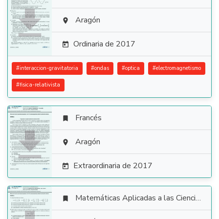

Aragón

Ordinaria de 2017

#
interaccion-gravitatoria
#
ondas
#
optica
#
electromagnetismo
#
fisica-relativista
Francés


Aragón

Extraordinaria de 2017

Matemáticas Aplicadas a las Ciencias Sociales
