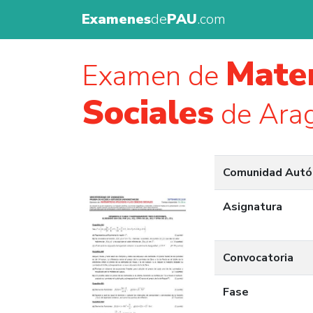
Examenes
de
PAU
.com
Matem
Examen de
Sociales
de Arag
Comunidad Aut
Asignatura
Convocatoria
Fase