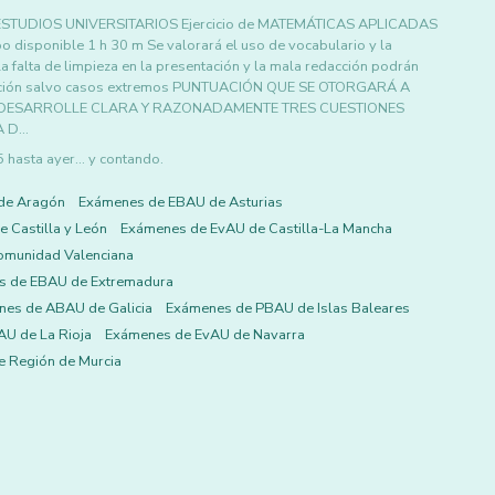
TUDIOS UNIVERSITARIOS Ejercicio de MATEMÁTICAS APLICADAS
sponible 1 h 30 m Se valorará el uso de vocabulario y la
la falta de limpieza en la presentación y la mala redacción podrán
ificación salvo casos extremos PUNTUACIÓN QUE SE OTORGARÁ A
xamen DESARROLLE CLARA Y RAZONADAMENTE TRES CUESTIONES
A D…
asta ayer... y contando.
de Aragón
Exámenes de EBAU de Asturias
 Castilla y León
Exámenes de EvAU de Castilla-La Mancha
omunidad Valenciana
s de EBAU de Extremadura
es de ABAU de Galicia
Exámenes de PBAU de Islas Baleares
U de La Rioja
Exámenes de EvAU de Navarra
 Región de Murcia