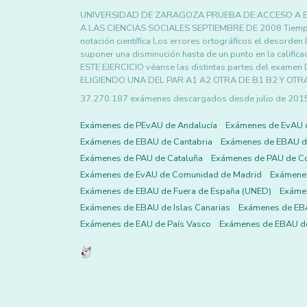
UNIVERSIDAD DE ZARAGOZA PRUEBA DE ACCESO A ES
A LAS CIENCIAS SOCIALES SEPTIEMBRE DE 2008 Tiempo di
notación científica Los errores ortográficos el desorden 
suponer una disminución hasta de un punto en la cal
ESTE EJERCICIO véanse las distintas partes del e
ELIGIENDO UNA DEL PAR A1 A2 OTRA DE B1 B2 Y OTR
37.270.187 exámenes descargados desde julio de 2015 h
Exámenes de PEvAU de Andalucía
Exámenes de EvAU 
Exámenes de EBAU de Cantabria
Exámenes de EBAU de
Exámenes de PAU de Cataluña
Exámenes de PAU de C
Exámenes de EvAU de Comunidad de Madrid
Exámene
Exámenes de EBAU de Fuera de España (UNED)
Exámen
Exámenes de EBAU de Islas Canarias
Exámenes de EBA
Exámenes de EAU de País Vasco
Exámenes de EBAU de