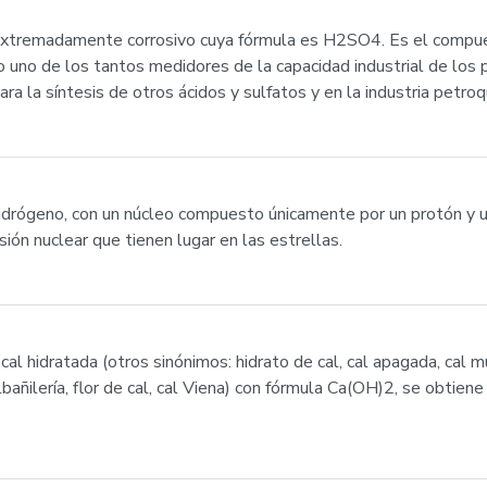
o extremadamente corrosivo cuya fórmula es H2SO4. Es el compu
o uno de los tantos medidores de la capacidad industrial de los 
ra la síntesis de otros ácidos y sulfatos y en la industria petroq
idrógeno, con un núcleo compuesto únicamente por un protón y un
ión nuclear que tienen lugar en las estrellas.
o cal hidratada (otros sinónimos: hidrato de cal, cal apagada, cal 
albañilería, flor de cal, cal Viena) con fórmula Ca(OH)2, se obtiene