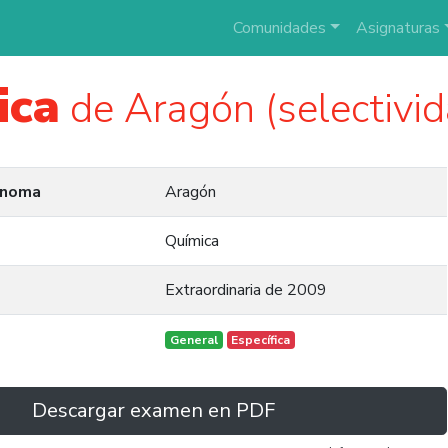
Comunidades
Asignaturas
ica
de Aragón (selectivi
ónoma
Aragón
Química
Extraordinaria de 2009
General
Específica
Descargar examen en PDF