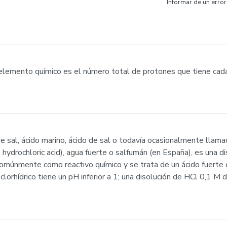
Informar de un error
un elemento químico es el número total de protones que tiene c
u de sal, ácido marino, ácido de sal o todavía ocasionalmente llama
s hydrochloric acid), agua fuerte o salfumán (en España), es una 
comúnmente como reactivo químico y se trata de un ácido fuerte
clorhídrico tiene un pH inferior a 1; una disolución de HCl 0,1 M