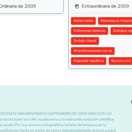
Ordinaria de 2009
Extraordinaria de 2009

#
edad-media
#
monarquia-hispani
#
reformismo-borbones
#
antiguo-re
#
estado-liberal
#
transformaciones-xix-xx
#
segunda-republica
#
guerra-civil
TUDIOS UNIVERSITARIOS SEPTIEMBRE DE 2009 EJERCICIO DE
á el buen uso del vocabulario y la adecuada notación científica
 punto Por los errores ortográficos la falta de limpieza en la
a calificación hasta un punto en casos extremadamente graves podrá