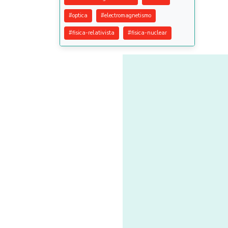
#
optica
#
electromagnetismo
#
fisica-relativista
#
fisica-nuclear