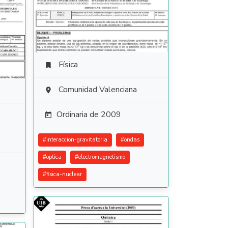
Física

Comunidad Valenciana

Ordinaria de 2009

#
interaccion-gravitatoria
#
ondas
#
optica
#
electromagnetismo
#
fisica-nuclear