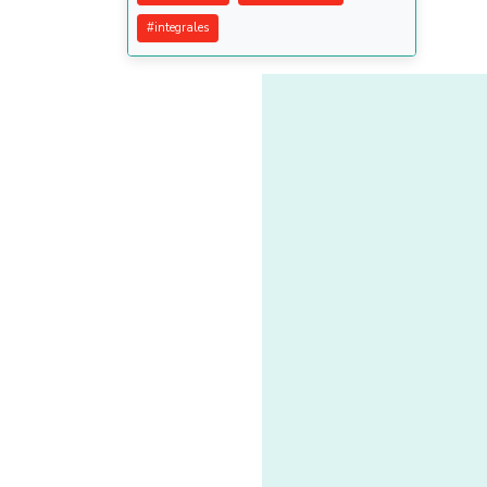
#
integrales