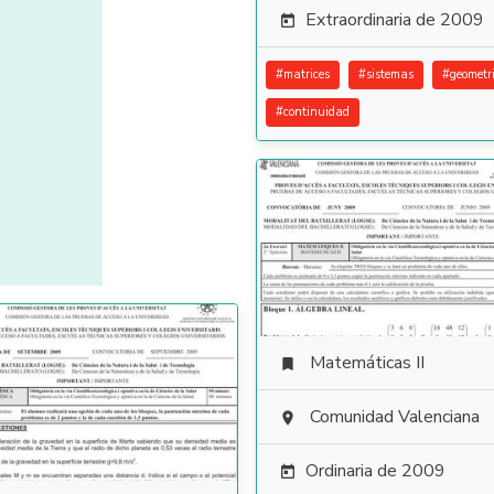
Extraordinaria de 2009

#
matrices
#
sistemas
#
geometr
#
continuidad
Matemáticas II

Comunidad Valenciana

Ordinaria de 2009
