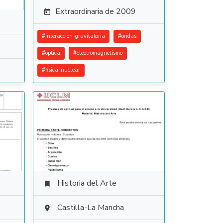
Extraordinaria de 2009

#
interaccion-gravitatoria
#
ondas
#
optica
#
electromagnetismo
#
fisica-nuclear
Historia del Arte

Castilla-La Mancha
