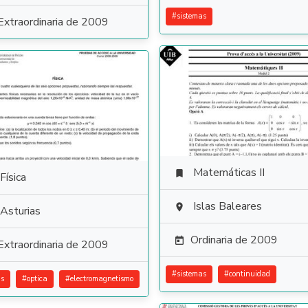
#
sistemas
Extraordinaria de 2009
Matemáticas II

Física
Islas Baleares

Asturias
Ordinaria de 2009

Extraordinaria de 2009
#
sistemas
#
continuidad
s
#
optica
#
electromagnetismo