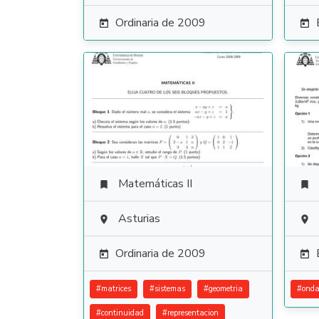
Ordinaria de 2009


Matemáticas II


Asturias


Ordinaria de 2009


#
matrices
#
sistemas
#
geometria
#
onda
#
continuidad
#
representacion