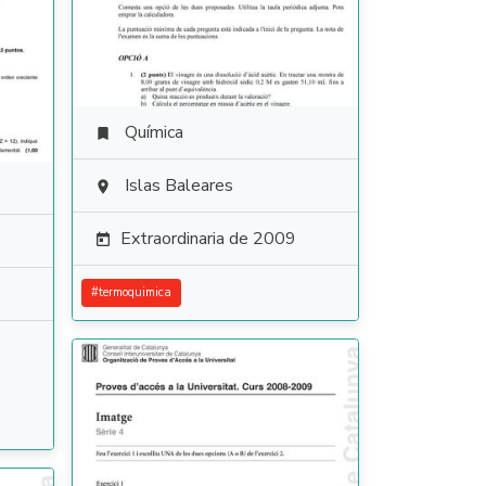
Química

Islas Baleares

Extraordinaria de 2009

#
termoquimica