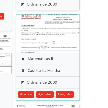
Ordinaria de 2009

ia
Matemáticas II

Castilla-La Mancha

Ordinaria de 2009

#
matrices
#
geometria
#
integrales