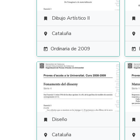
Dibujo Artístico II


Cataluña


Ordinaria de 2009


Diseño


Cataluña

