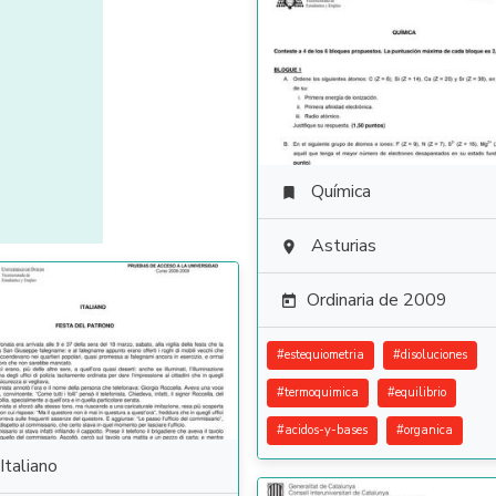
Química

Asturias

Ordinaria de 2009

#
estequiometria
#
disoluciones
#
termoquimica
#
equilibrio
#
acidos-y-bases
#
organica
Italiano