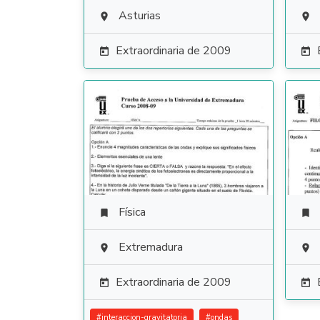
Asturias


Extraordinaria de 2009


Física


Extremadura


Extraordinaria de 2009


#
interaccion-gravitatoria
#
ondas