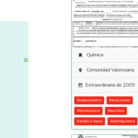
Química

Comunidad Valenciana

Extraordinaria de 2009

#
estequiometria
#
disoluciones
#
termoquimica
#
equilibrio
#
acidos-y-bases
#
electroquimica